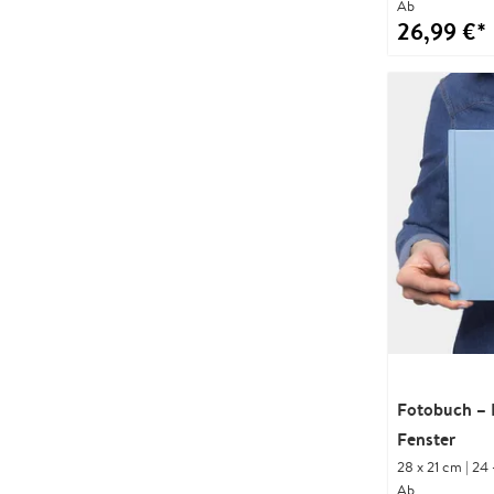
Ab
26,99 €*
Fotobuch – 
Fenster
28 x 21 cm | 24 
Ab