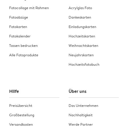
Fotocollage mit Rahmen
Acrylglas Foto
Fotoabzüge
Dankeskarten
Fotokarten
Einladungskarten
Fotokalender
Hochzeitskarten
Tassen bedrucken
Weihnachtskarten
Alle Fotoprodukte
Neujahrskarten
Hochzeitsfotobuch
Hilfe
Über uns
Preisübersicht
Das Unternehmen
Großbestellung
Nachhaltigkeit
Versandkosten
Werde Partner