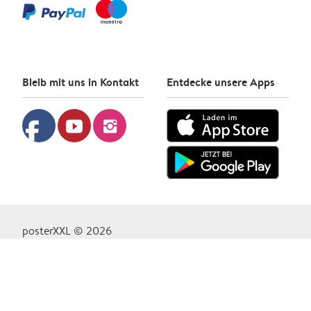
Bleib mit uns in Kontakt
Entdecke unsere Apps
facebook
youtube
instagram
posterXXL © 2026
Datenschutzrichtlinie
Cookie-Richtlinie
Geschäftsbedingungen