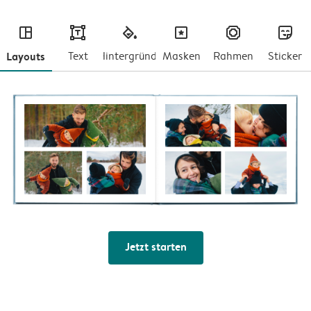
layout
text
fill
masks
frames
stickers
Layouts
Text
Hintergründe
Masken
Rahmen
Sticker
Jetzt starten