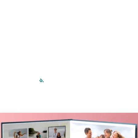
filled-pagination
outlined-paginatio
outlined-paginat
outlined-pagin
outlined-pag
outlined-p