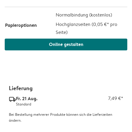
Normalbindung (kostenlos)
Hochglanzseiten (
0,05 €* pro
Papieroptionen
Seite
)
Online gestalten
Lieferung
Fr. 21 Aug.
7,49 €*
delivery_standard_v2
Standard
Bei Bestellung mehrerer Produkte können sich die Lieferzeiten
ändern.