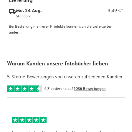
Lieferung
Mo. 24 Aug.
9,49 €*
delivery_standard_v2
Standard
Bei Bestellung mehrerer Produkte können sich die Lieferzeiten
ändern.
Warum Kunden unsere fotobücher lieben
5-Sterne-Bewertungen von unseren zufriedenen Kunden
4.7
basierend auf
1036 Bewertungen