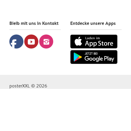
Bleib mit uns in Kontakt
Entdecke unsere Apps
facebook
youtube
instagram
posterXXL © 2026
Datenschutzrichtlinie
Cookie-Richtlinie
Geschäftsbedingungen
Impressum