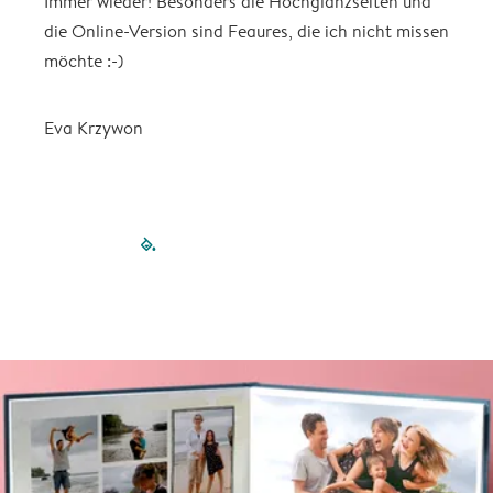
Immer wieder! Besonders die Hochglanzseiten und
V
die Online-Version sind Feaures, die ich nicht missen
w
möchte :-)
h
Eva Krzywon
filled-pagination
outlined-paginatio
outlined-paginat
outlined-pagin
outlined-pag
outlined-p