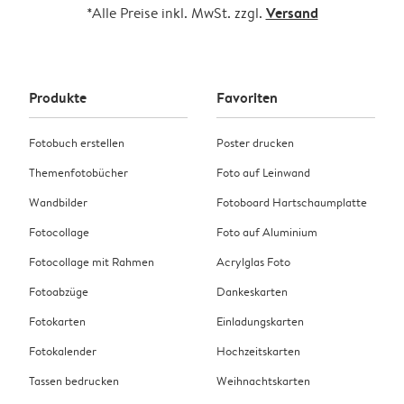
Versand
*Alle Preise inkl. MwSt. zzgl.
Produkte
Favoriten
Fotobuch erstellen
Poster drucken
Themenfotobücher
Foto auf Leinwand
Wandbilder
Fotoboard Hartschaumplatte
Fotocollage
Foto auf Aluminium
Fotocollage mit Rahmen
Acrylglas Foto
Fotoabzüge
Dankeskarten
Fotokarten
Einladungskarten
Fotokalender
Hochzeitskarten
Tassen bedrucken
Weihnachtskarten