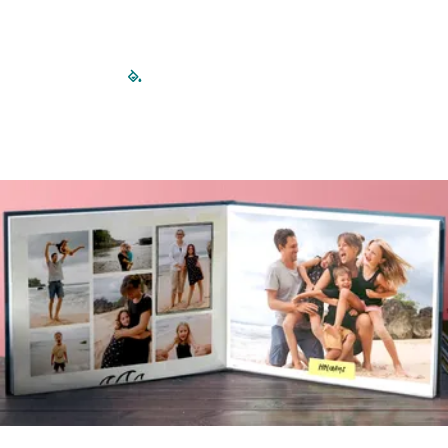
filled-pagination
outlined-paginatio
outlined-paginat
outlined-pagin
outlined-pag
outlined-p