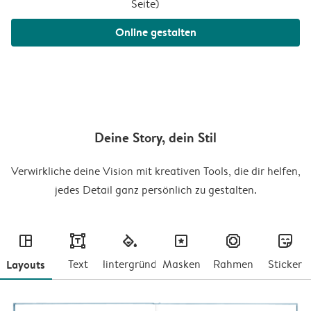
Seite
)
Online gestalten
Deine Story, dein Stil
Verwirkliche deine Vision mit kreativen Tools, die dir helfen,
jedes Detail ganz persönlich zu gestalten.
layout
text
fill
masks
frames
stickers
Layouts
Text
Hintergründe
Masken
Rahmen
Sticker