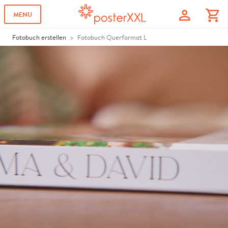
profile
shopping_cart
MENU
Fotobuch erstellen
Fotobuch Querformat L