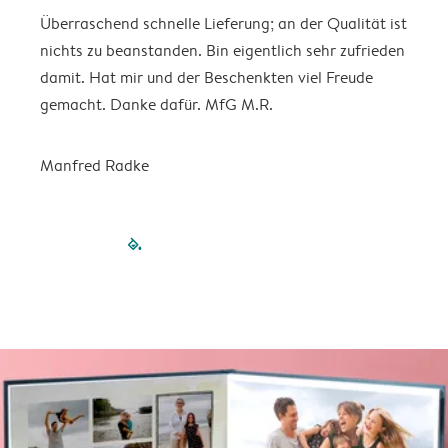
Überraschend schnelle Lieferung; an der Qualität ist
M
nichts zu beanstanden. Bin eigentlich sehr zufrieden
G
damit. Hat mir und der Beschenkten viel Freude
I
gemacht. Danke dafür. MfG M.R.
Manfred Radke
filled-pagination
outlined-paginatio
outlined-paginat
outlined-pagin
outlined-pag
outlined-p