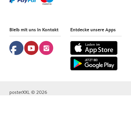
Bleib mit uns in Kontakt
Entdecke unsere Apps
facebook
youtube
instagram
posterXXL © 2026
Datenschutzrichtlinie
Cookie-Richtlinie
Geschäftsbedingungen