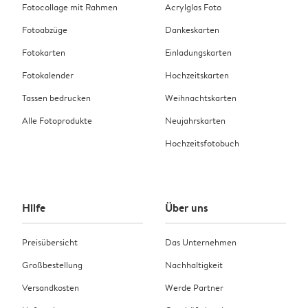
Fotocollage mit Rahmen
Acrylglas Foto
Fotoabzüge
Dankeskarten
Fotokarten
Einladungskarten
Fotokalender
Hochzeitskarten
Tassen bedrucken
Weihnachtskarten
Alle Fotoprodukte
Neujahrskarten
Hochzeitsfotobuch
Hilfe
Über uns
Preisübersicht
Das Unternehmen
Großbestellung
Nachhaltigkeit
Versandkosten
Werde Partner