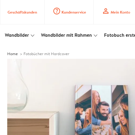
question_mark_circle
profile
Geschäftskunden
Kundenservice
Mein Konto
Wandbilder
Wandbilder mit Rahmen
Fotobuch erste
slim_arrow_down
slim_arrow_down
Home
Fotobücher mit Hardcover