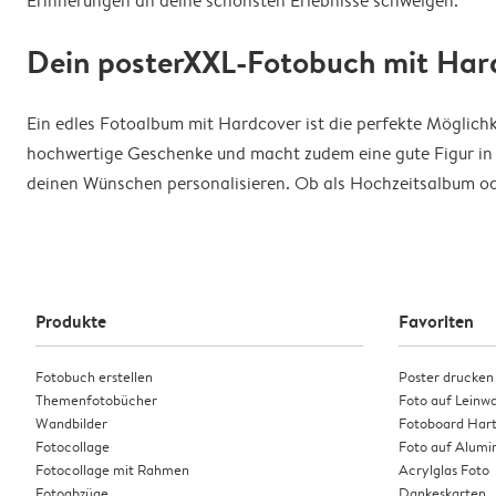
Erinnerungen an deine schönsten Erlebnisse schwelgen.
Dein posterXXL-Fotobuch mit Har
Ein edles Fotoalbum mit Hardcover ist die perfekte Möglich
hochwertige Geschenke und macht zudem eine gute Figur in 
deinen Wünschen personalisieren. Ob als Hochzeitsalbum o
Produkte
Favoriten
Fotobuch erstellen
Poster drucken
Themenfotobücher
Foto auf Leinw
Wandbilder
Fotoboard Har
Fotocollage
Foto auf Alumi
Fotocollage mit Rahmen
Acrylglas Foto
Fotoabzüge
Dankeskarten