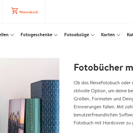
shopping_cart
Warenkorb
llen
Fotogeschenke
Fotoabzüge
Karten
Ka
slim_arrow_down
slim_arrow_down
slim_arrow_down
slim_arrow_down
Fotobücher m
Ob das Reisefotobuch oder d
stilvolle Option, um deine 
Größen, Formaten und Desig
Erinnerungen füllen. Mit zah
benutzerfreundlichen Softwar
Fotobuch mit Hardcover zu ge