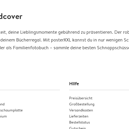
dcover
keit, deine Lieblingsmomente gebührend zu präsentieren. Der ro
deinem Bücherregal. Mit posterXXL kannst du in nur wenigen Sc
der als Familienfotobuch – sammle deine besten Schnappschüss
Hilfe
Preisübersicht
and
Großbestellung
tschaumplatte
Versandkosten
nium
Lieferzeiten
Bestellstatus
Gutschein