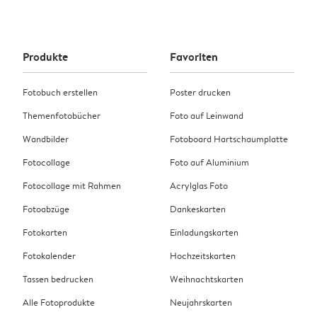
Produkte
Favoriten
Fotobuch erstellen
Poster drucken
Themenfotobücher
Foto auf Leinwand
Wandbilder
Fotoboard Hartschaumplatte
Fotocollage
Foto auf Aluminium
Fotocollage mit Rahmen
Acrylglas Foto
Fotoabzüge
Dankeskarten
Fotokarten
Einladungskarten
Fotokalender
Hochzeitskarten
Tassen bedrucken
Weihnachtskarten
Alle Fotoprodukte
Neujahrskarten