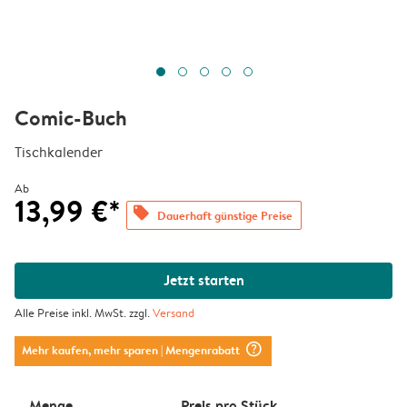
Comic-Buch
Tischkalender
Ab
13,99 €*
offers
Dauerhaft günstige Preise
Jetzt starten
Alle Preise inkl. MwSt. zzgl.
Versand
question_mark_circle
Mehr kaufen, mehr sparen
| Mengenrabatt
Menge
Preis pro Stück