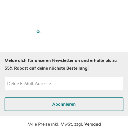
filled-pagination
outlined-paginatio
outlined-paginat
outlined-pagin
outlined-pag
outlined-p
Melde dich für unseren Newsletter an und erhalte bis zu
55% Rabatt auf deine nächste Bestellung!
Abonnieren
Versand
*Alle Preise inkl. MwSt. zzgl.