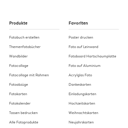
Produkte
Favoriten
Fotobuch erstellen
Poster drucken
Themenfotobücher
Foto auf Leinwand
Wandbilder
Fotoboard Hartschaumplatte
Fotocollage
Foto auf Aluminium
Fotocollage mit Rahmen
Acrylglas Foto
Fotoabzüge
Dankeskarten
Fotokarten
Einladungskarten
Fotokalender
Hochzeitskarten
Tassen bedrucken
Weihnachtskarten
Alle Fotoprodukte
Neujahrskarten