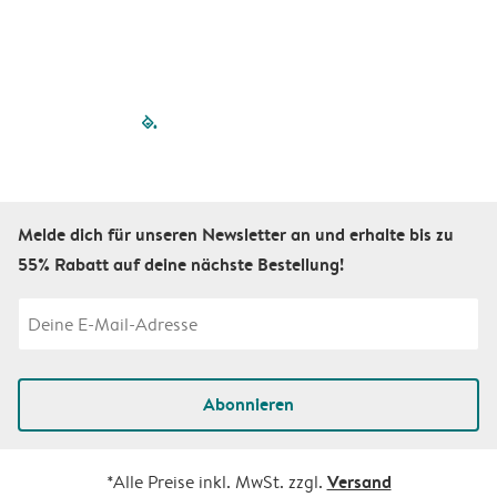
filled-pagination
outlined-paginatio
outlined-paginat
outlined-pagin
outlined-pag
outlined-p
Melde dich für unseren Newsletter an und erhalte bis zu
55% Rabatt auf deine nächste Bestellung!
Abonnieren
Versand
*Alle Preise inkl. MwSt. zzgl.