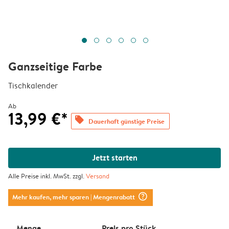
Ganzseitige Farbe
Tischkalender
Ab
13,99 €*
offers
Dauerhaft günstige Preise
Jetzt starten
Alle Preise inkl. MwSt. zzgl.
Versand
question_mark_circle
Mehr kaufen, mehr sparen
| Mengenrabatt
Menge
Preis pro Stück