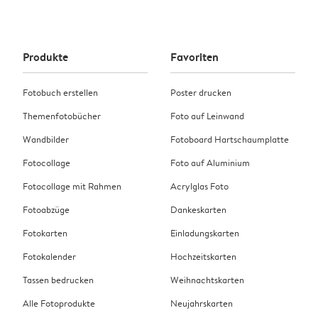
Produkte
Favoriten
Fotobuch erstellen
Poster drucken
Themenfotobücher
Foto auf Leinwand
Wandbilder
Fotoboard Hartschaumplatte
Fotocollage
Foto auf Aluminium
Fotocollage mit Rahmen
Acrylglas Foto
Fotoabzüge
Dankeskarten
Fotokarten
Einladungskarten
Fotokalender
Hochzeitskarten
Tassen bedrucken
Weihnachtskarten
Alle Fotoprodukte
Neujahrskarten