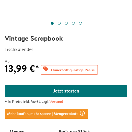
Vintage Scrapbook
Tischkalender
Ab
13,99 €*
offers
Dauerhaft günstige Preise
Jetzt starten
Alle Preise inkl. MwSt. zzgl.
Versand
question_mark_circle
Mehr kaufen, mehr sparen
| Mengenrabatt
Menge
Preis pro Stück