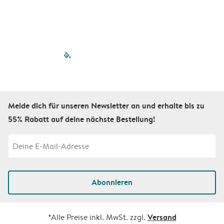
filled-pagination
outlined-paginatio
outlined-paginat
outlined-pagin
outlined-pag
outlined-p
Melde dich für unseren Newsletter an und erhalte bis zu
55% Rabatt auf deine nächste Bestellung!
Abonnieren
Versand
*Alle Preise inkl. MwSt. zzgl.