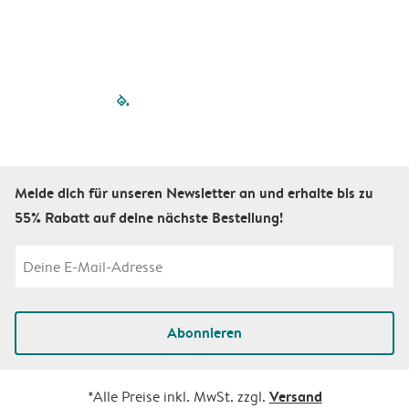
filled-pagination
outlined-paginatio
outlined-paginat
outlined-pagin
outlined-pag
outlined-p
Melde dich für unseren Newsletter an und erhalte bis zu
55% Rabatt auf deine nächste Bestellung!
Abonnieren
Versand
*Alle Preise inkl. MwSt. zzgl.