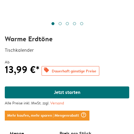
Warme Erdtöne
Tischkalender
Ab
13,99 €*
offers
Dauerhaft günstige Preise
Jetzt starten
Alle Preise inkl. MwSt. zzgl.
Versand
question_mark_circle
Mehr kaufen, mehr sparen
| Mengenrabatt
Menge
Preis pro Stück