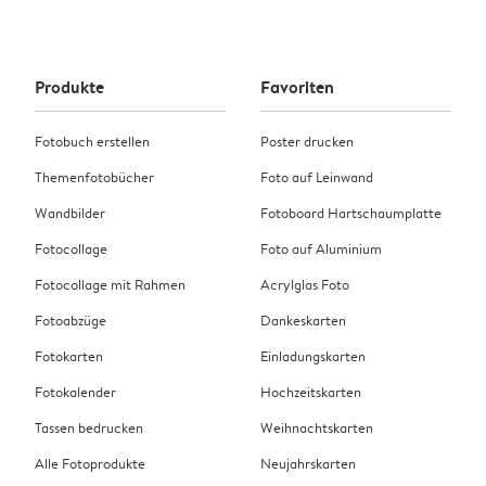
Produkte
Favoriten
Fotobuch erstellen
Poster drucken
Themenfotobücher
Foto auf Leinwand
Wandbilder
Fotoboard Hartschaumplatte
Fotocollage
Foto auf Aluminium
Fotocollage mit Rahmen
Acrylglas Foto
Fotoabzüge
Dankeskarten
Fotokarten
Einladungskarten
Fotokalender
Hochzeitskarten
Tassen bedrucken
Weihnachtskarten
Alle Fotoprodukte
Neujahrskarten