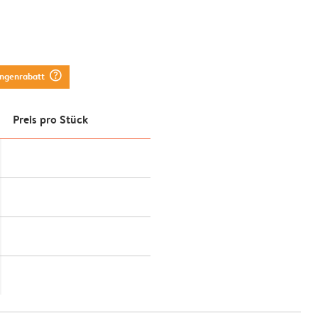
question_mark_circle
engenrabatt
Preis pro Stück