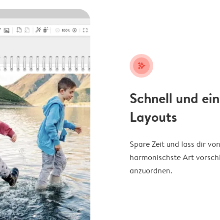
stars_plus
Schnell und ei
Layouts
Spare Zeit und lass dir v
harmonischste Art vorschl
anzuordnen.