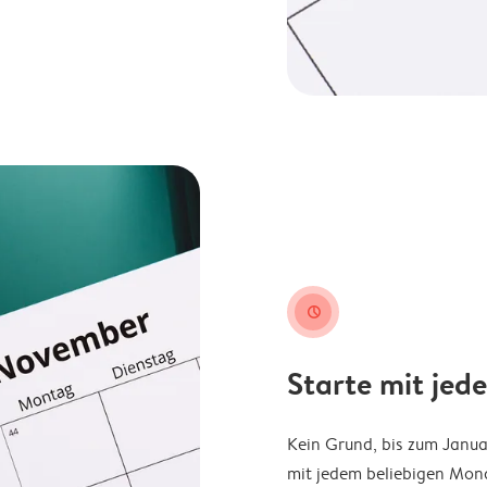
clock
Starte mit jed
Kein Grund, bis zum Janu
mit jedem beliebigen Mona