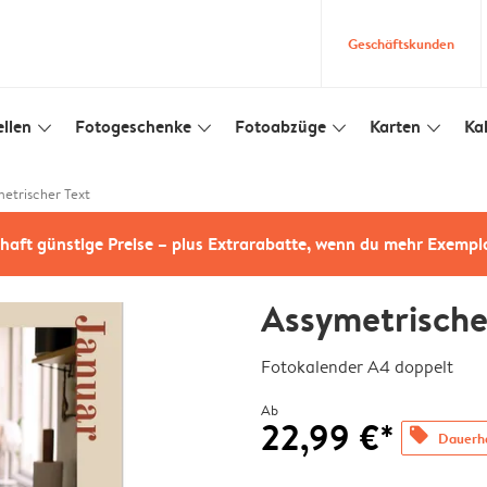
Geschäftskunden
llen
Fotogeschenke
Fotoabzüge
Karten
Ka
slim_arrow_down
slim_arrow_down
slim_arrow_down
slim_arrow_down
etrischer Text
haft günstige Preise – plus Extrarabatte, wenn du mehr Exempl
Assymetrische
Fotokalender A4 doppelt
Ab
22,99 €*
offers
Dauerha