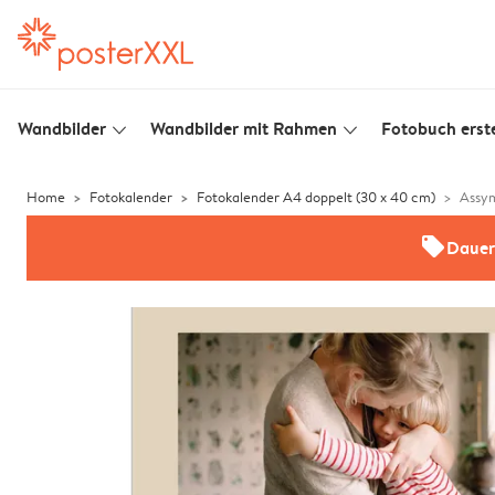
Wandbilder
Wandbilder mit Rahmen
Fotobuch erste
slim_arrow_down
slim_arrow_down
Home
Fotokalender
Fotokalender A4 doppelt (30 x 40 cm)
Assym
offers
Dauer