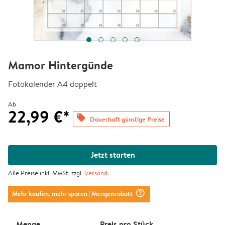
Mamor Hintergünde
Fotokalender A4 doppelt
Ab
22,99 €*
offers
Dauerhaft günstige Preise
Jetzt starten
Alle Preise inkl. MwSt. zzgl.
Versand
question_mark_circle
Mehr kaufen, mehr sparen
| Mengenrabatt
Menge
Preis pro Stück