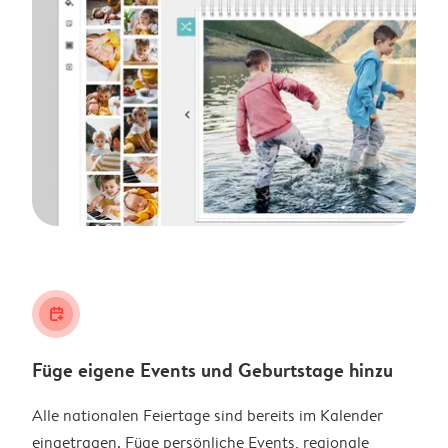
calendar_plus
Füge eigene Events und Geburtstage hinzu
Alle nationalen Feiertage sind bereits im Kalender
eingetragen. Füge persönliche Events, regionale