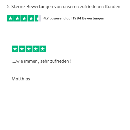
5-Sterne-Bewertungen von unseren zufriedenen Kunden
4.7
basierend auf
1984 Bewertungen
....wie immer , sehr zufrieden !
D
Matthias