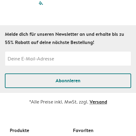
filled-pagination
outlined-paginatio
outlined-paginat
outlined-pagin
outlined-pag
outlined-p
Melde dich für unseren Newsletter an und erhalte bis zu
55% Rabatt auf deine nächste Bestellung!
Abonnieren
Versand
*Alle Preise inkl. MwSt. zzgl.
Produkte
Favoriten