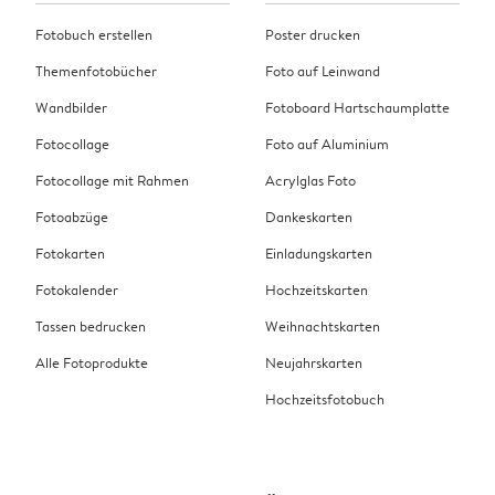
Fotobuch erstellen
Poster drucken
Themenfotobücher
Foto auf Leinwand
Wandbilder
Fotoboard Hartschaumplatte
Fotocollage
Foto auf Aluminium
Fotocollage mit Rahmen
Acrylglas Foto
Fotoabzüge
Dankeskarten
Fotokarten
Einladungskarten
Fotokalender
Hochzeitskarten
Tassen bedrucken
Weihnachtskarten
Alle Fotoprodukte
Neujahrskarten
Hochzeitsfotobuch