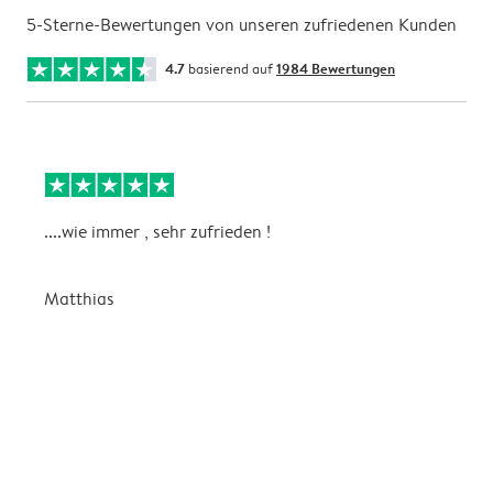
5-Sterne-Bewertungen von unseren zufriedenen Kunden
4.7
basierend auf
1984 Bewertungen
....wie immer , sehr zufrieden !
D
Matthias