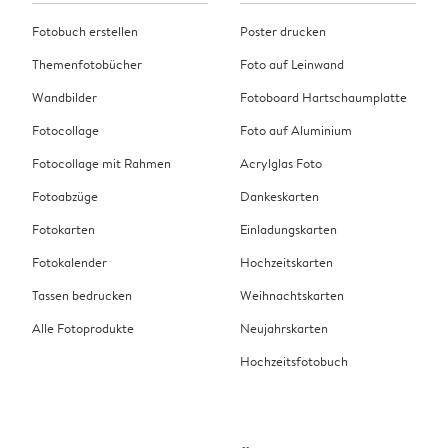
Fotobuch erstellen
Poster drucken
Themenfotobücher
Foto auf Leinwand
Wandbilder
Fotoboard Hartschaumplatte
Fotocollage
Foto auf Aluminium
Fotocollage mit Rahmen
Acrylglas Foto
Fotoabzüge
Dankeskarten
Fotokarten
Einladungskarten
Fotokalender
Hochzeitskarten
Tassen bedrucken
Weihnachtskarten
Alle Fotoprodukte
Neujahrskarten
Hochzeitsfotobuch