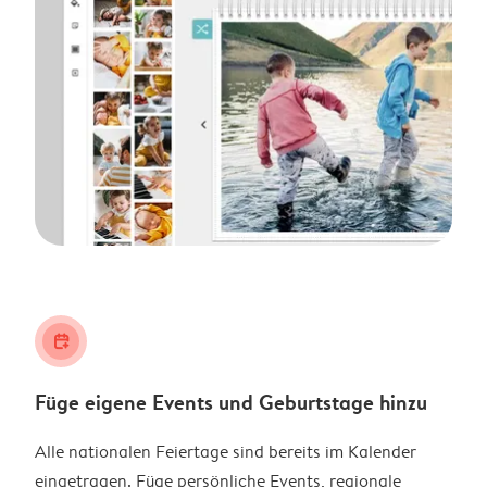
calendar_plus
Füge eigene Events und Geburtstage hinzu
Alle nationalen Feiertage sind bereits im Kalender
eingetragen. Füge persönliche Events, regionale