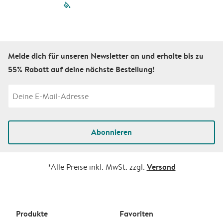
filled-pagination
outlined-paginatio
outlined-paginat
outlined-pagin
outlined-pag
outlined-p
Melde dich für unseren Newsletter an und erhalte bis zu
55% Rabatt auf deine nächste Bestellung!
Abonnieren
Versand
*Alle Preise inkl. MwSt. zzgl.
Produkte
Favoriten