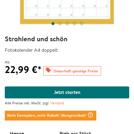
Strahlend und schön
Fotokalender A4 doppelt
Ab
22,99 €*
offers
Dauerhaft günstige Preise
Jetzt starten
Alle Preise inkl. MwSt. zzgl.
Versand
question_mark_circle
Mehr Exemplare, mehr Rabatt
| Mengenrabatt
Menge
Preis pro Stück