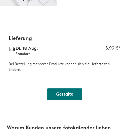
Lieferung
Di. 18 Aug.
5,99 €*
delivery_standard_v2
Standard
Bei Bestellung mehrerer Produkte können sich die Lieferzeiten
ändern.
Gestalte
Warum Kunden unsere fotokalender lieben