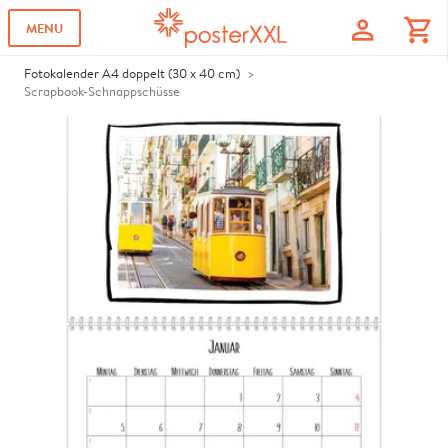
profile
shopping_cart
MENU
Fotokalender A4 doppelt (30 x 40 cm)
Scrapbook-Schnappschüsse