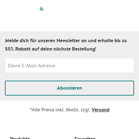
filled-pagination
outlined-paginatio
outlined-paginat
outlined-pagin
outlined-pag
outlined-p
Melde dich für unseren Newsletter an und erhalte bis zu
55% Rabatt auf deine nächste Bestellung!
Abonnieren
Versand
*Alle Preise inkl. MwSt. zzgl.
Produkte
Favoriten