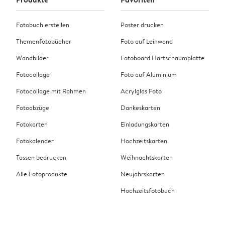
Fotobuch erstellen
Poster drucken
Themenfotobücher
Foto auf Leinwand
Wandbilder
Fotoboard Hartschaumplatte
Fotocollage
Foto auf Aluminium
Fotocollage mit Rahmen
Acrylglas Foto
Fotoabzüge
Dankeskarten
Fotokarten
Einladungskarten
Fotokalender
Hochzeitskarten
Tassen bedrucken
Weihnachtskarten
Alle Fotoprodukte
Neujahrskarten
Hochzeitsfotobuch