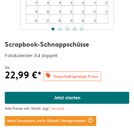
Scrapbook-Schnappschüsse
Fotokalender A4 doppelt
Ab
22,99 €*
offers
Dauerhaft günstige Preise
Jetzt starten
Alle Preise inkl. MwSt. zzgl.
Versand
question_mark_circle
Mehr Exemplare, mehr Rabatt
| Mengenrabatt