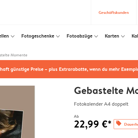
Geschäftskunden
llen
Fotogeschenke
Fotoabzüge
Karten
Ka
slim_arrow_down
slim_arrow_down
slim_arrow_down
slim_arrow_down
stelte Momente
haft günstige Preise – plus Extrarabatte, wenn du mehr Exempl
Gebastelte M
Fotokalender A4 doppelt
Ab
22,99 €*
offers
Dauerha