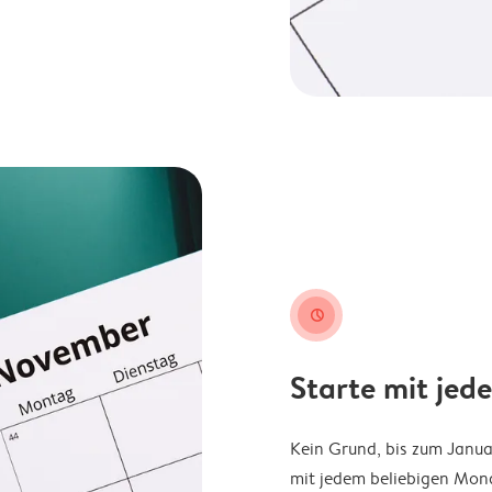
clock
Starte mit jed
Kein Grund, bis zum Janu
mit jedem beliebigen Mona