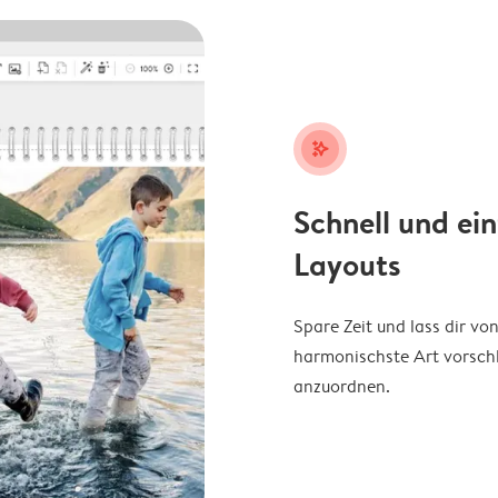
stars_plus
Schnell und ei
Layouts
Spare Zeit und lass dir v
harmonischste Art vorschl
anzuordnen.