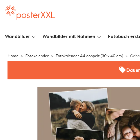
Wandbilder
Wandbilder mit Rahmen
Fotobuch erste
slim_arrow_down
slim_arrow_down
Home
Fotokalender
Fotokalender A4 doppelt (30 x 40 cm)
Geba
offers
Dauer