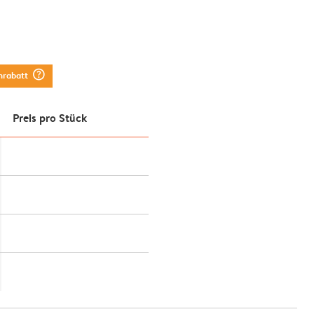
question_mark_circle
nrabatt
Preis pro Stück