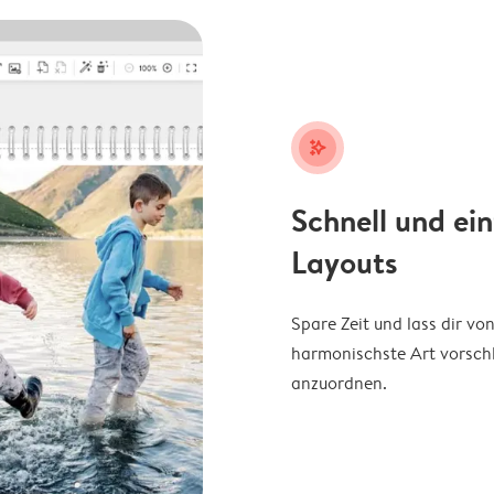
stars_plus
Schnell und ei
Layouts
Spare Zeit und lass dir v
harmonischste Art vorschl
anzuordnen.