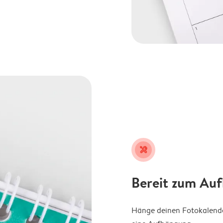
tools
Bereit zum Au
Hänge deinen Fotokalender