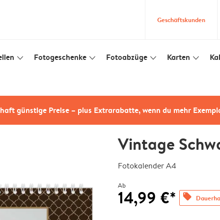
Geschäftskunden
llen
Fotogeschenke
Fotoabzüge
Karten
Ka
slim_arrow_down
slim_arrow_down
slim_arrow_down
slim_arrow_down
haft günstige Preise – plus Extrarabatte, wenn du mehr Exempl
Vintage Schw
Fotokalender A4
Ab
14,99 €*
offers
Dauerhaf