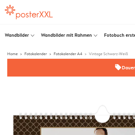
Wandbilder
Wandbilder mit Rahmen
Fotobuch erste
slim_arrow_down
slim_arrow_down
Home
Fotokalender
Fotokalender A4
Vintage Schwarz-Weiß
offers
Dauer