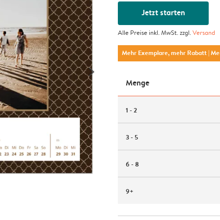
Jetzt starten
Alle Preise inkl. MwSt. zzgl.
Versand
Mehr Exemplare, mehr Rabatt
| M
Menge
1 - 2
3 - 5
6 - 8
9+