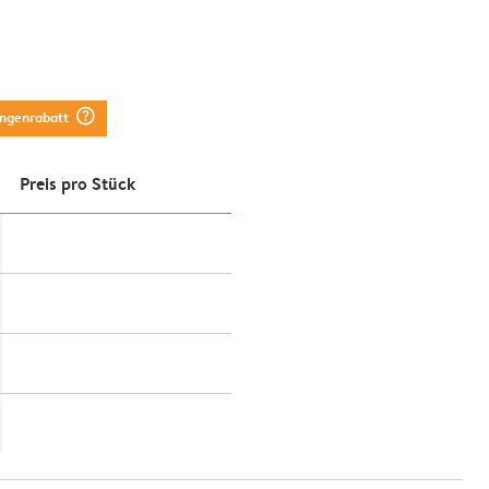
question_mark_circle
engenrabatt
Preis pro Stück