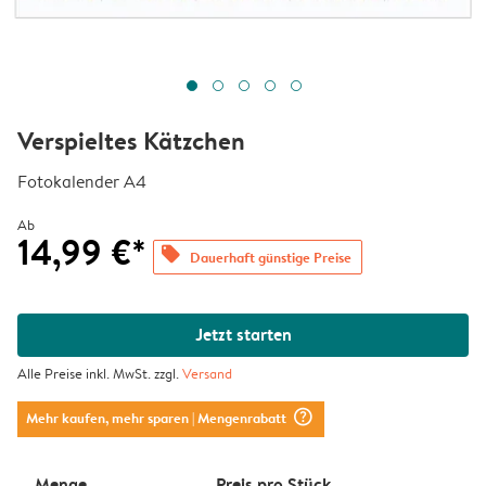
Verspieltes Kätzchen
Fotokalender A4
Ab
14,99 €*
offers
Dauerhaft günstige Preise
Jetzt starten
Alle Preise inkl. MwSt. zzgl.
Versand
question_mark_circle
Mehr kaufen, mehr sparen
| Mengenrabatt
Menge
Preis pro Stück