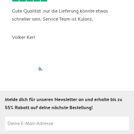
Gute Qualität ,nur die Lieferung könnte etwas
S
schneller sein. Service Team ist Kulanz.
Volker Kerl
filled-pagination
outlined-paginatio
outlined-paginat
outlined-pagin
outlined-pag
outlined-p
Melde dich für unseren Newsletter an und erhalte bis zu
55% Rabatt auf deine nächste Bestellung!