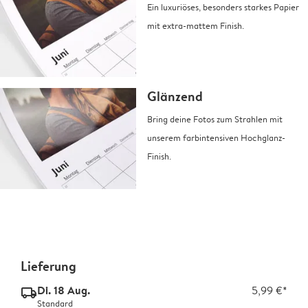
Ein luxuriöses, besonders starkes Papier
mit extra-mattem Finish.
Glänzend
Bring deine Fotos zum Strahlen mit
unserem farbintensiven Hochglanz-
Finish.
Lieferung
Di. 18 Aug.
5,99 €*
delivery_standard_v2
Standard