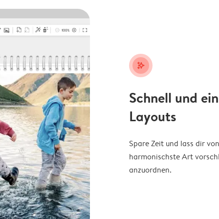
stars_plus
Schnell und ei
Layouts
Spare Zeit und lass dir v
harmonischste Art vorschl
anzuordnen.