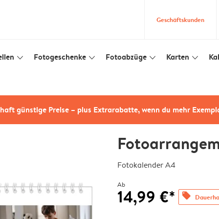
Geschäftskunden
llen
Fotogeschenke
Fotoabzüge
Karten
Ka
slim_arrow_down
slim_arrow_down
slim_arrow_down
slim_arrow_down
haft günstige Preise – plus Extrarabatte, wenn du mehr Exempl
Fotoarrangem
Fotokalender A4
Ab
14,99 €*
offers
Dauerhaf