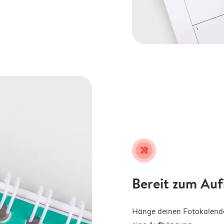
tools
Bereit zum Au
Hänge deinen Fotokalender