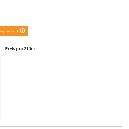
question_mark_circle
engenrabatt
Preis pro Stück