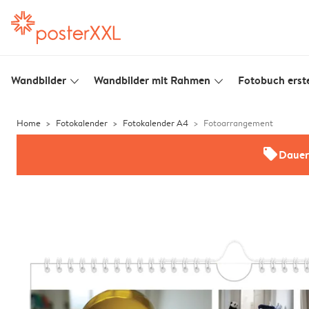
Wandbilder
Wandbilder mit Rahmen
Fotobuch erste
slim_arrow_down
slim_arrow_down
Home
Fotokalender
Fotokalender A4
Fotoarrangement
offers
Dauer