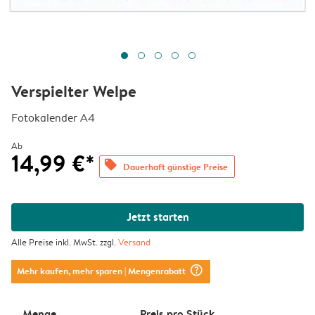
Verspielter Welpe
Fotokalender A4
Ab
14,99 €*
offers
Dauerhaft günstige Preise
Jetzt starten
Alle Preise inkl. MwSt. zzgl.
Versand
question_mark_circle
Mehr kaufen, mehr sparen
| Mengenrabatt
Menge
Preis pro Stück