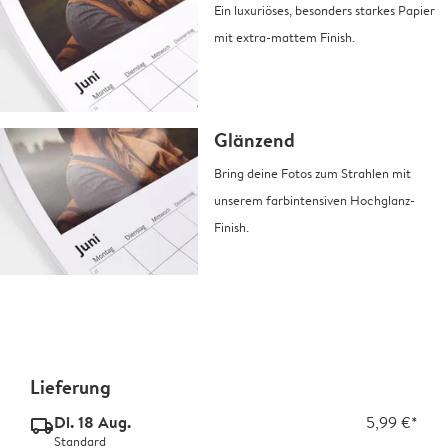
Ein luxuriöses, besonders starkes Papier
mit extra-mattem Finish.
Glänzend
Bring deine Fotos zum Strahlen mit
unserem farbintensiven Hochglanz-
Finish.
Lieferung
Di. 18 Aug.
5,99 €*
delivery_standard_v2
Standard