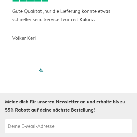
Gute Qualität ,nur die Lieferung könnte etwas
S
schneller sein. Service Team ist Kulanz.
Volker Kerl
filled-pagination
outlined-paginatio
outlined-paginat
outlined-pagin
outlined-pag
outlined-p
Melde dich für unseren Newsletter an und erhalte bis zu
55% Rabatt auf deine nächste Bestellung!