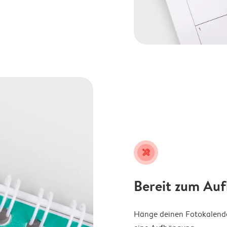
tools
Bereit zum Au
Hänge deinen Fotokalender