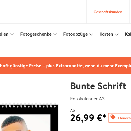
Geschäftskunden
llen
Fotogeschenke
Fotoabzüge
Karten
Ka
slim_arrow_down
slim_arrow_down
slim_arrow_down
slim_arrow_down
haft günstige Preise – plus Extrarabatte, wenn du mehr Exempl
Bunte Schrift
Fotokalender A3
Ab
26,99 €*
offers
Dauerha