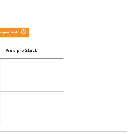
question_mark_circle
engenrabatt
Preis pro Stück