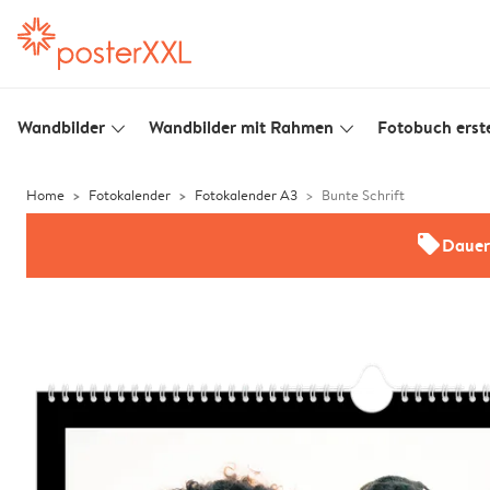
Wandbilder
Wandbilder mit Rahmen
Fotobuch erste
slim_arrow_down
slim_arrow_down
Home
Fotokalender
Fotokalender A3
Bunte Schrift
offers
Dauer