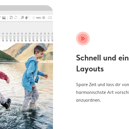
stars_plus
Schnell und ei
Layouts
Spare Zeit und lass dir v
harmonischste Art vorschl
anzuordnen.