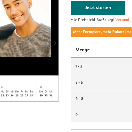
Jetzt starten
Alle Preise inkl. MwSt. zzgl.
Versand
Mehr Exemplare, mehr Rabatt
| M
Menge
1 - 2
3 - 5
6 - 8
9+