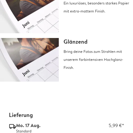
Ein luxuriöses, besonders starkes Papier
mit extra-mattem Finish.
Glänzend
Bring deine Fotos zum Strahlen mit
unserem farbintensiven Hochglanz-
Finish.
Lieferung
Mo. 17 Aug.
5,99 €*
delivery_standard_v2
Standard