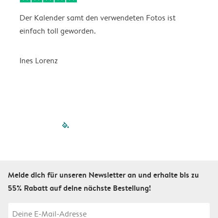
Der Kalender samt den verwendeten Fotos ist
G
einfach toll geworden.
F
O
Ines Lorenz
I
filled-pagination
outlined-paginatio
outlined-paginat
outlined-pagin
outlined-pag
outlined-p
Melde dich für unseren Newsletter an und erhalte bis zu
55% Rabatt auf deine nächste Bestellung!