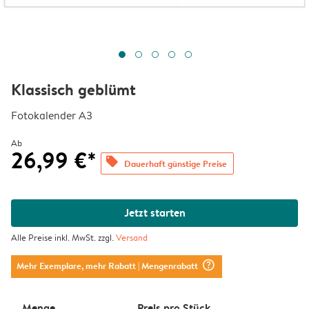
Klassisch geblümt
Fotokalender A3
Ab
26,99 €*
offers
Dauerhaft günstige Preise
Jetzt starten
Alle Preise inkl. MwSt. zzgl.
Versand
question_mark_circle
Mehr Exemplare, mehr Rabatt
| Mengenrabatt
Menge
Preis pro Stück