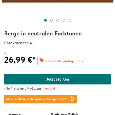
Berge in neutralen Farbtönen
Fotokalender A3
Ab
26,99 €*
offers
Dauerhaft günstige Preise
Jetzt starten
Alle Preise inkl. MwSt. zzgl.
Versand
question_mark_circle
Mehr kaufen, mehr sparen
| Mengenrabatt
Menge
Preis pro Stück