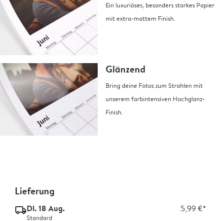
Ein luxuriöses, besonders starkes Papier
mit extra-mattem Finish.
Glänzend
Bring deine Fotos zum Strahlen mit
unserem farbintensiven Hochglanz-
Finish.
Lieferung
Di. 18 Aug.
5,99 €*
delivery_standard_v2
Standard