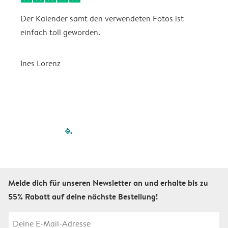
Der Kalender samt den verwendeten Fotos ist
G
einfach toll geworden.
F
O
Ines Lorenz
I
filled-pagination
outlined-paginatio
outlined-paginat
outlined-pagin
outlined-pag
outlined-p
Melde dich für unseren Newsletter an und erhalte bis zu
55% Rabatt auf deine nächste Bestellung!