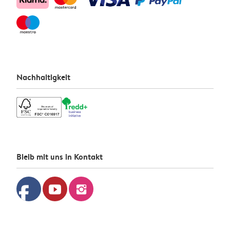
Nachhaltigkeit
Bleib mit uns in Kontakt
facebook
youtube
instagram