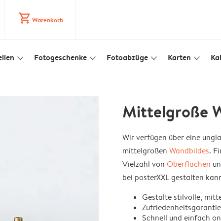
shopping_cart
Warenkorb
llen
Fotogeschenke
Fotoabzüge
Karten
Ka
slim_arrow_down
slim_arrow_down
slim_arrow_down
slim_arrow_down
Mittelgroße 
Wir verfügen über eine ungl
mittelgroßen
Wandbildes
. F
Vielzahl von
Oberflächen
un
bei posterXXL gestalten kann
Gestalte stilvolle, mit
Zufriedenheitsgarantie
Schnell und einfach on