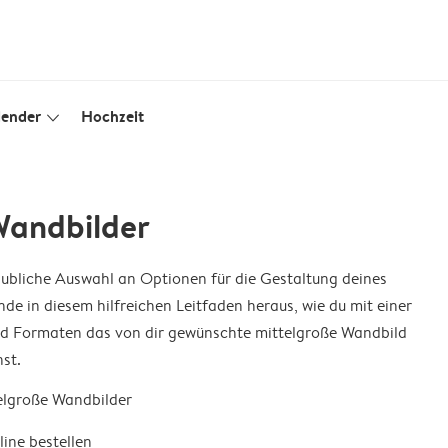
lender
Hochzeit
slim_arrow_down
Wandbilder
aubliche Auswahl an Optionen für die Gestaltung deines
inde in diesem hilfreichen Leitfaden heraus, wie du mit einer
d Formaten das von dir gewünschte mittelgroße Wandbild
st.
telgroße Wandbilder
line bestellen