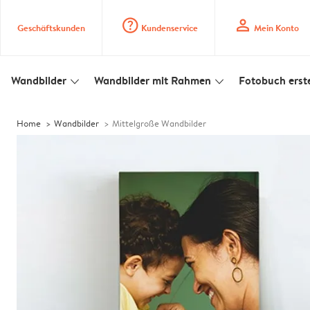
question_mark_circle
profile
Geschäftskunden
Kundenservice
Mein Konto
Wandbilder
Wandbilder mit Rahmen
Fotobuch erste
slim_arrow_down
slim_arrow_down
Home
Wandbilder
Mittelgroße Wandbilder