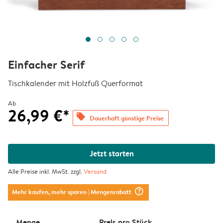
Einfacher Serif
Tischkalender mit Holzfuß Querformat
Ab
26,99 €*
offers
Dauerhaft günstige Preise
Jetzt starten
Alle Preise inkl. MwSt. zzgl.
Versand
question_mark_circle
Mehr kaufen, mehr sparen
| Mengenrabatt
Menge
Preis pro Stück