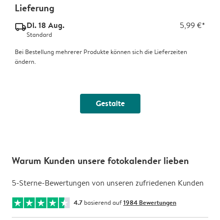
Lieferung
Di. 18 Aug.
5,99 €*
delivery_standard_v2
Standard
Bei Bestellung mehrerer Produkte können sich die Lieferzeiten
ändern.
Gestalte
Warum Kunden unsere fotokalender lieben
5-Sterne-Bewertungen von unseren zufriedenen Kunden
4.7
basierend auf
1984 Bewertungen