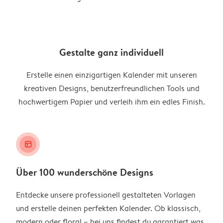
Gestalte ganz individuell
Erstelle einen einzigartigen Kalender mit unseren
kreativen Designs, benutzerfreundlichen Tools und
hochwertigem Papier und verleih ihm ein edles Finish.
layout_alt
Über 100 wunderschöne Designs
Entdecke unsere professionell gestalteten Vorlagen
und erstelle deinen perfekten Kalender. Ob klassisch,
modern oder floral – bei uns findest du garantiert was