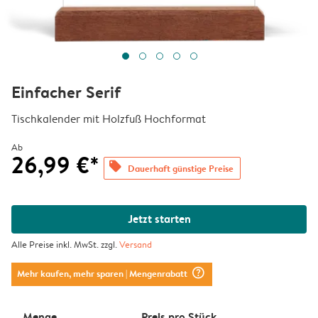
Einfacher Serif
Tischkalender mit Holzfuß Hochformat
Ab
26,99 €*
offers
Dauerhaft günstige Preise
Jetzt starten
Alle Preise inkl. MwSt. zzgl.
Versand
question_mark_circle
Mehr kaufen, mehr sparen
| Mengenrabatt
Menge
Preis pro Stück