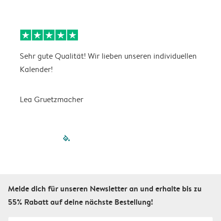
Sehr gute Qualität! Wir lieben unseren individuellen
G
Kalender!
s
Lea Gruetzmacher
V
filled-pagination
outlined-paginatio
outlined-paginat
outlined-pagin
outlined-pag
outlined-p
Melde dich für unseren Newsletter an und erhalte bis zu
55% Rabatt auf deine nächste Bestellung!