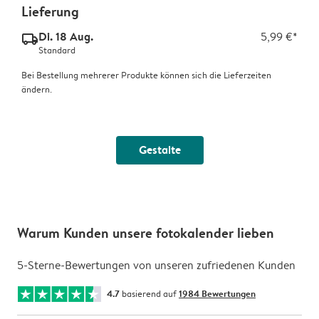
Lieferung
Di. 18 Aug.
5,99 €*
delivery_standard_v2
Standard
Bei Bestellung mehrerer Produkte können sich die Lieferzeiten
ändern.
Gestalte
Warum Kunden unsere fotokalender lieben
5-Sterne-Bewertungen von unseren zufriedenen Kunden
4.7
basierend auf
1984 Bewertungen