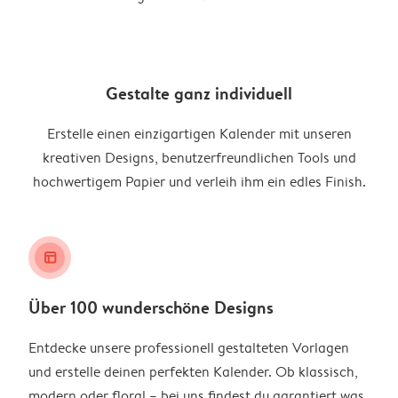
Gestalte ganz individuell
Erstelle einen einzigartigen Kalender mit unseren
kreativen Designs, benutzerfreundlichen Tools und
hochwertigem Papier und verleih ihm ein edles Finish.
layout_alt
Über 100 wunderschöne Designs
Entdecke unsere professionell gestalteten Vorlagen
und erstelle deinen perfekten Kalender. Ob klassisch,
modern oder floral – bei uns findest du garantiert was