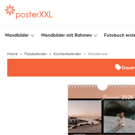
Wandbilder
Wandbilder mit Rahmen
Fotobuch erste
slim_arrow_down
slim_arrow_down
Home
Fotokalender
Küchenkalender
Wanderlust
offers
Dauer