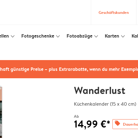
Geschäftskunden
llen
Fotogeschenke
Fotoabzüge
Karten
Ka
slim_arrow_down
slim_arrow_down
slim_arrow_down
slim_arrow_down
haft günstige Preise – plus Extrarabatte, wenn du mehr Exempl
Wanderlust
Küchenkalender (15 x 40 cm)
Ab
14,99 €*
offers
Dauerhaf