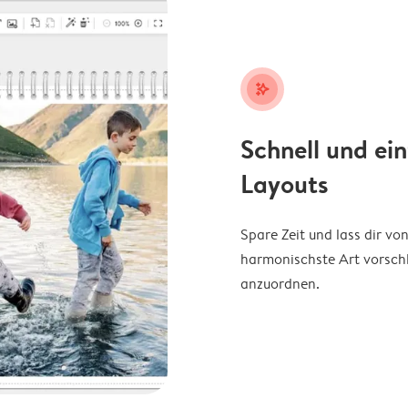
stars_plus
Schnell und ei
Layouts
Spare Zeit und lass dir v
harmonischste Art vorschl
anzuordnen.