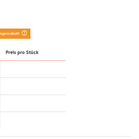
question_mark_circle
engenrabatt
Preis pro Stück