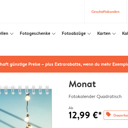
Geschäftskunden
llen
Fotogeschenke
Fotoabzüge
Karten
Ka
slim_arrow_down
slim_arrow_down
slim_arrow_down
slim_arrow_down
haft günstige Preise – plus Extrarabatte, wenn du mehr Exempl
Monat
Fotokalender Quadratisch
Ab
12,99 €*
offers
Dauerhaf