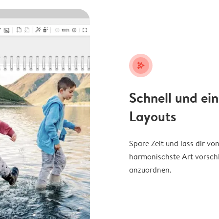
stars_plus
Schnell und ei
Layouts
Spare Zeit und lass dir v
harmonischste Art vorschl
anzuordnen.