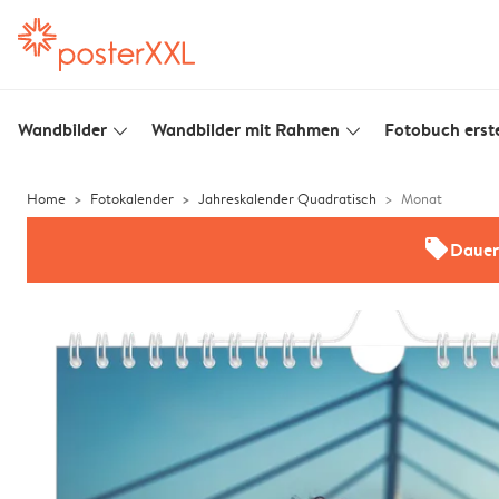
Wandbilder
Wandbilder mit Rahmen
Fotobuch erste
slim_arrow_down
slim_arrow_down
Home
Fotokalender
Jahreskalender Quadratisch
Monat
offers
Dauer