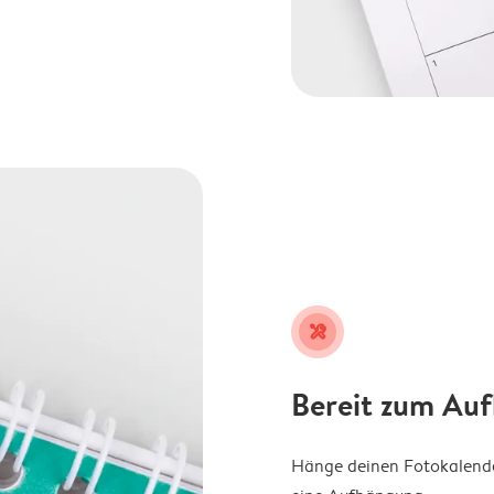
tools
Bereit zum Au
Hänge deinen Fotokalender