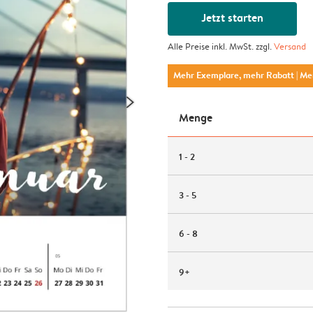
Jetzt starten
Alle Preise inkl. MwSt. zzgl.
Versand
Mehr Exemplare, mehr Rabatt
| M
Menge
1 - 2
3 - 5
6 - 8
9+