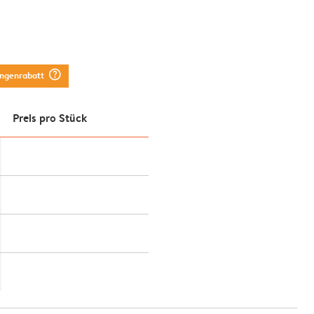
question_mark_circle
engenrabatt
Preis pro Stück