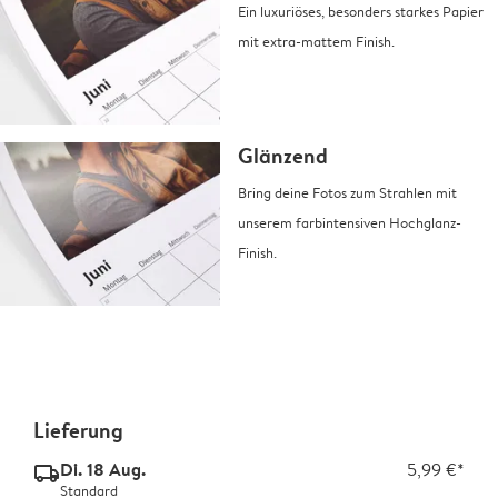
Ein luxuriöses, besonders starkes Papier
mit extra-mattem Finish.
Glänzend
Bring deine Fotos zum Strahlen mit
unserem farbintensiven Hochglanz-
Finish.
Lieferung
Di. 18 Aug.
5,99 €*
delivery_standard_v2
Standard