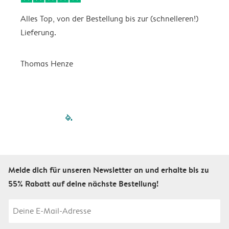
Alles Top, von der Bestellung bis zur (schnelleren!)
B
Lieferung.
R
u
Thomas Henze
filled-pagination
outlined-paginatio
outlined-paginat
outlined-pagin
outlined-pag
outlined-p
Melde dich für unseren Newsletter an und erhalte bis zu
55% Rabatt auf deine nächste Bestellung!