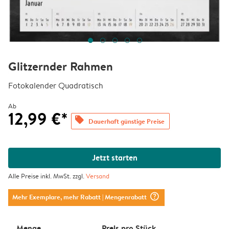
Glitzernder Rahmen
Fotokalender Quadratisch
Ab
12,99 €*
offers
Dauerhaft günstige Preise
Jetzt starten
Alle Preise inkl. MwSt. zzgl.
Versand
question_mark_circle
Mehr Exemplare, mehr Rabatt
| Mengenrabatt
Menge
Preis pro Stück