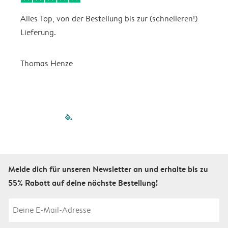
Alles Top, von der Bestellung bis zur (schnelleren!)
B
Lieferung.
R
u
Thomas Henze
filled-pagination
outlined-paginatio
outlined-paginat
outlined-pagin
outlined-pag
outlined-p
Melde dich für unseren Newsletter an und erhalte bis zu
55% Rabatt auf deine nächste Bestellung!