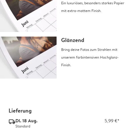
Ein luxuriöses, besonders starkes Papier
mit extra-mattem Finish.
Glänzend
Bring deine Fotos zum Strahlen mit
unserem farbintensiven Hochglanz-
Finish.
Lieferung
Di. 18 Aug.
5,99 €*
delivery_standard_v2
Standard