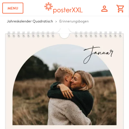
profile
shopping_cart
MENU
Jahreskalender Quadratisch
Erinnerungsbogen