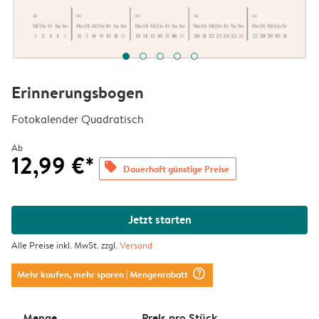
Erinnerungsbogen
Fotokalender Quadratisch
Ab
12,99 €*
offers
Dauerhaft günstige Preise
Jetzt starten
Alle Preise inkl. MwSt. zzgl.
Versand
question_mark_circle
Mehr kaufen, mehr sparen
| Mengenrabatt
Menge
Preis pro Stück