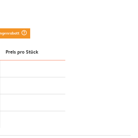
question_mark_circle
engenrabatt
Preis pro Stück