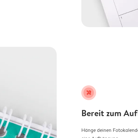
tools
Bereit zum Au
Hänge deinen Fotokalender