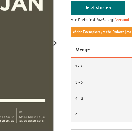
Jetzt starten
Alle Preise inkl. MwSt. zzgl.
Versand
Mehr Exemplare, mehr Rabatt
| M
Menge
1 - 2
3 - 5
6 - 8
9+