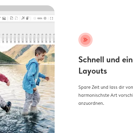
stars_plus
Schnell und ei
Layouts
Spare Zeit und lass dir v
harmonischste Art vorschl
anzuordnen.