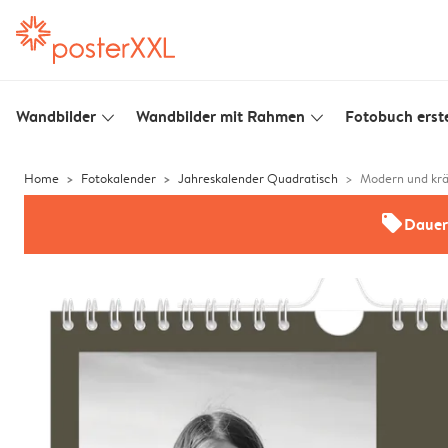
Wandbilder
Wandbilder mit Rahmen
Fotobuch erste
slim_arrow_down
slim_arrow_down
Home
Fotokalender
Jahreskalender Quadratisch
Modern und krä
offers
Dauer