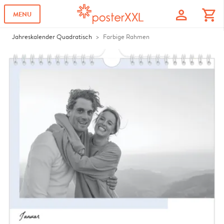
profile
shopping_cart
MENU
Jahreskalender Quadratisch
Farbige Rahmen