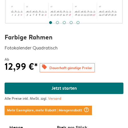
Farbige Rahmen
Fotokalender Quadratisch
Ab
12,99 €*
offers
Dauerhaft günstige Preise
Jetzt starten
Alle Preise inkl. MwSt. zzgl.
Versand
question_mark_circle
Mehr Exemplare, mehr Rabatt
| Mengenrabatt
Menge
Preis pro Stück