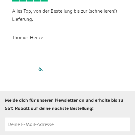
Alles Top, von der Bestellung bis zur (schnelleren!)
B
Lieferung.
R
u
Thomas Henze
filled-pagination
outlined-paginatio
outlined-paginat
outlined-pagin
outlined-pag
outlined-p
Melde dich für unseren Newsletter an und erhalte bis zu
55% Rabatt auf deine nächste Bestellung!