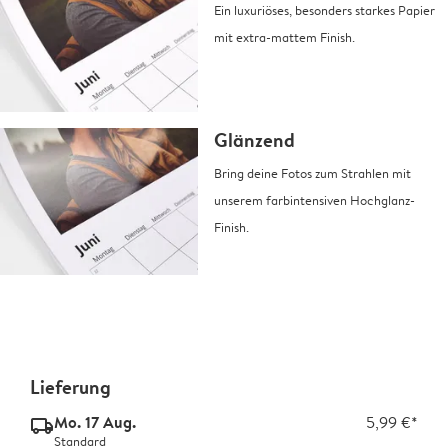
Ein luxuriöses, besonders starkes Papier
mit extra-mattem Finish.
Glänzend
Bring deine Fotos zum Strahlen mit
unserem farbintensiven Hochglanz-
Finish.
Lieferung
Mo. 17 Aug.
5,99 €*
delivery_standard_v2
Standard