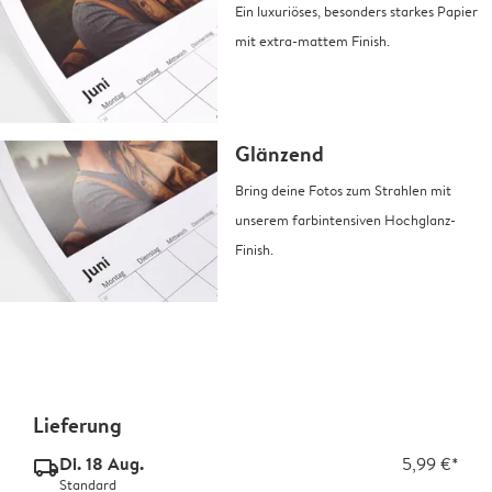
Ein luxuriöses, besonders starkes Papier
mit extra-mattem Finish.
Glänzend
Bring deine Fotos zum Strahlen mit
unserem farbintensiven Hochglanz-
Finish.
Lieferung
Di. 18 Aug.
5,99 €*
delivery_standard_v2
Standard