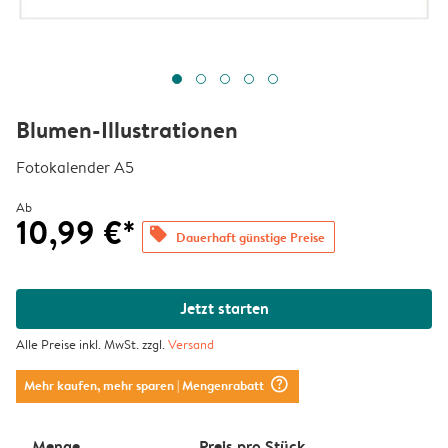
Blumen-Illustrationen
Fotokalender A5
Ab
10,99 €*
offers
Dauerhaft günstige Preise
Jetzt starten
Alle Preise inkl. MwSt. zzgl.
Versand
question_mark_circle
Mehr kaufen, mehr sparen
| Mengenrabatt
Menge
Preis pro Stück