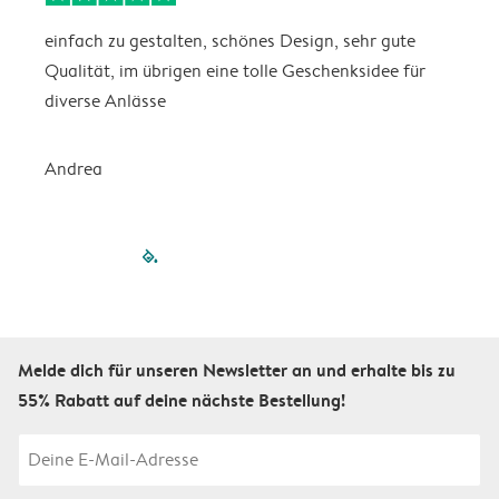
einfach zu gestalten, schönes Design, sehr gute
I
Qualität, im übrigen eine tolle Geschenksidee für
diverse Anlässe
S
Andrea
filled-pagination
outlined-paginatio
outlined-paginat
outlined-pagin
outlined-pag
outlined-p
Melde dich für unseren Newsletter an und erhalte bis zu
55% Rabatt auf deine nächste Bestellung!