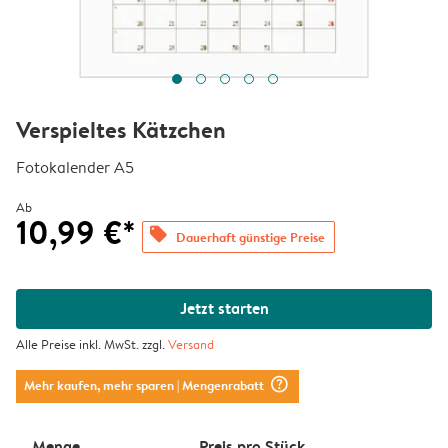
Verspieltes Kätzchen
Fotokalender A5
Ab
10,99 €*
offers
Dauerhaft günstige Preise
Jetzt starten
Alle Preise inkl. MwSt. zzgl.
Versand
question_mark_circle
Mehr kaufen, mehr sparen
| Mengenrabatt
Menge
Preis pro Stück