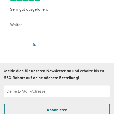
Sehr gut ausgefallen.
W
Walter
a
filled-pagination
outlined-paginatio
outlined-paginat
outlined-pagin
outlined-pag
outlined-p
Melde dich für unseren Newsletter an und erhalte bis zu
55% Rabatt auf deine nächste Bestellung!
Abonnieren