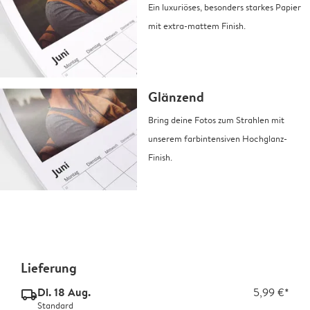
Ein luxuriöses, besonders starkes Papier
mit extra-mattem Finish.
Glänzend
Bring deine Fotos zum Strahlen mit
unserem farbintensiven Hochglanz-
Finish.
Lieferung
Di. 18 Aug.
5,99 €*
delivery_standard_v2
Standard