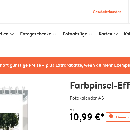
Geschäftskunden
llen
Fotogeschenke
Fotoabzüge
Karten
Ka
slim_arrow_down
slim_arrow_down
slim_arrow_down
slim_arrow_down
haft günstige Preise – plus Extrarabatte, wenn du mehr Exempl
Farbpinsel-Ef
Fotokalender A5
Ab
10,99 €*
offers
Dauerhaf