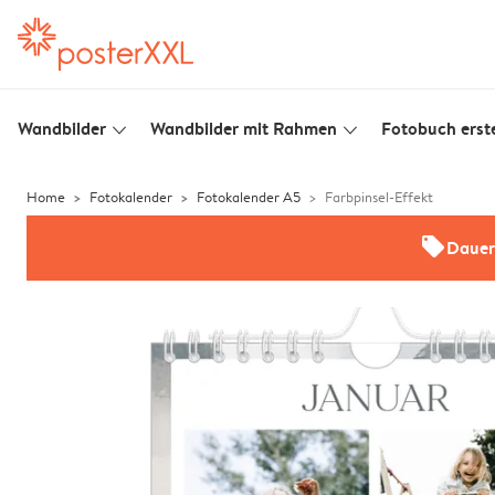
Wandbilder
Wandbilder mit Rahmen
Fotobuch erste
slim_arrow_down
slim_arrow_down
Home
Fotokalender
Fotokalender A5
Farbpinsel-Effekt
offers
Dauer