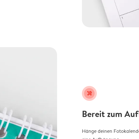
tools
Bereit zum Au
Hänge deinen Fotokalender