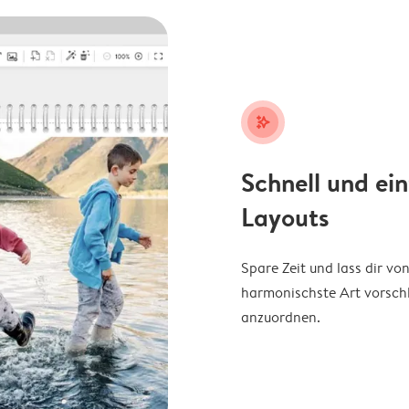
stars_plus
Schnell und ei
Layouts
Spare Zeit und lass dir v
harmonischste Art vorschl
anzuordnen.