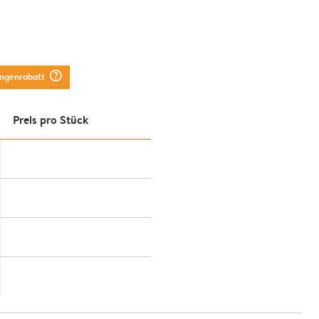
question_mark_circle
engenrabatt
Preis pro Stück