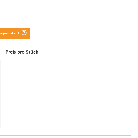
question_mark_circle
engenrabatt
Preis pro Stück