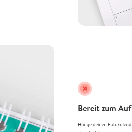
tools
Bereit zum Au
Hänge deinen Fotokalender