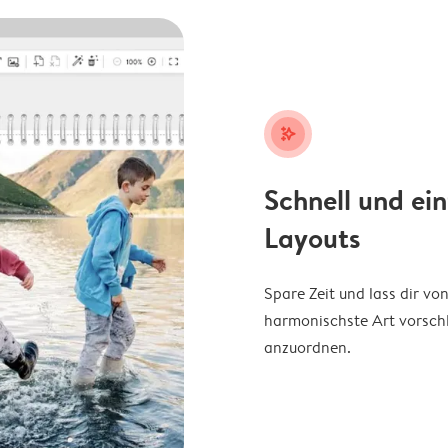
stars_plus
Schnell und ei
Layouts
Spare Zeit und lass dir v
harmonischste Art vorschl
anzuordnen.