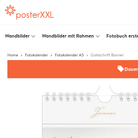
Wandbilder
Wandbilder mit Rahmen
Fotobuch erste
slim_arrow_down
slim_arrow_down
Home
Fotokalender
Fotokalender A5
Goldschrift Banner
offers
Dauer