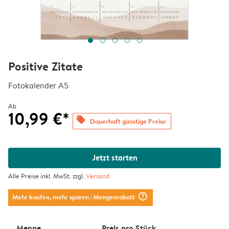
Positive Zitate
Fotokalender A5
Ab
10,99 €*
offers
Dauerhaft günstige Preise
Jetzt starten
Alle Preise inkl. MwSt. zzgl.
Versand
question_mark_circle
Mehr kaufen, mehr sparen
| Mengenrabatt
Menge
Preis pro Stück