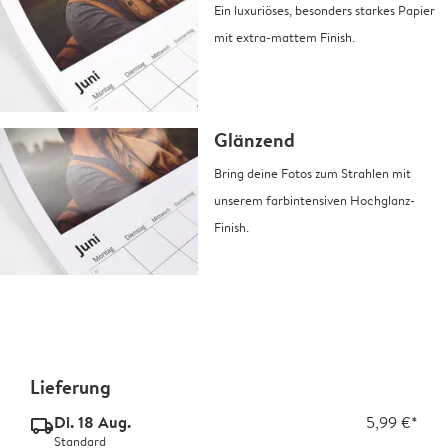
Ein luxuriöses, besonders starkes Papier
mit extra-mattem Finish.
Glänzend
Bring deine Fotos zum Strahlen mit
unserem farbintensiven Hochglanz-
Finish.
Lieferung
Di. 18 Aug.
5,99 €*
delivery_standard_v2
Standard