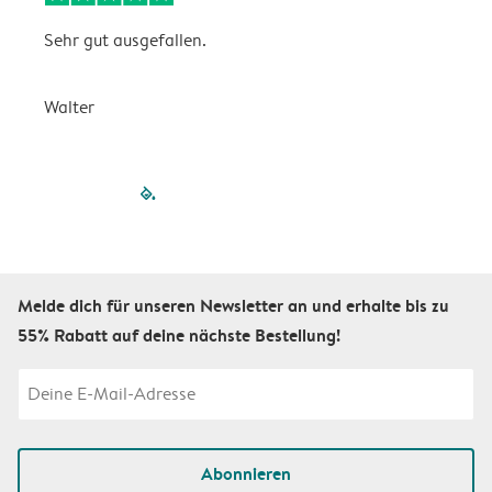
Sehr gut ausgefallen.
W
Walter
a
filled-pagination
outlined-paginatio
outlined-paginat
outlined-pagin
outlined-pag
outlined-p
Melde dich für unseren Newsletter an und erhalte bis zu
55% Rabatt auf deine nächste Bestellung!
Abonnieren