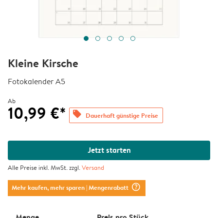
Kleine Kirsche
Fotokalender A5
Ab
10,99 €*
offers
Dauerhaft günstige Preise
Jetzt starten
Alle Preise inkl. MwSt. zzgl.
Versand
question_mark_circle
Mehr kaufen, mehr sparen
| Mengenrabatt
Menge
Preis pro Stück