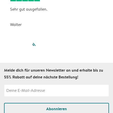
Sehr gut ausgefallen.
W
Walter
a
filled-pagination
outlined-paginatio
outlined-paginat
outlined-pagin
outlined-pag
outlined-p
Melde dich für unseren Newsletter an und erhalte bis zu
55% Rabatt auf deine nächste Bestellung!
Abonnieren