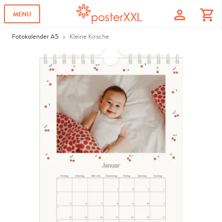
profile
shopping_cart
MENU
Fotokalender A5
Kleine Kirsche