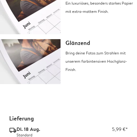
Ein luxuriöses, besonders starkes Papier
mit extra-mattem Finish.
Glänzend
Bring deine Fotos zum Strahlen mit
unserem farbintensiven Hochglanz-
Finish.
Lieferung
Di. 18 Aug.
5,99 €*
delivery_standard_v2
Standard