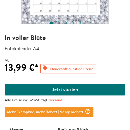
In voller Blüte
Fotokalender A4
Ab
13,99 €*
offers
Dauerhaft günstige Preise
Jetzt starten
Alle Preise inkl. MwSt. zzgl.
Versand
question_mark_circle
Mehr Exemplare, mehr Rabatt
| Mengenrabatt
Menge
Preis pro Stück