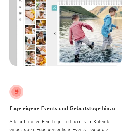
calendar_plus
Füge eigene Events und Geburtstage hinzu
Alle nationalen Feiertage sind bereits im Kalender
eingetragen. Füge persönliche Events, regionale