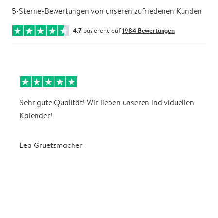
5-Sterne-Bewertungen von unseren zufriedenen Kunden
4.7
basierend auf
1984 Bewertungen
Sehr gute Qualität! Wir lieben unseren individuellen
N
Kalender!
G
Lea Gruetzmacher