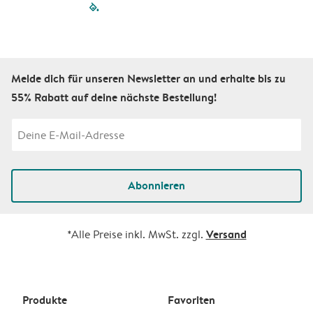
filled-pagination
outlined-paginatio
outlined-paginat
outlined-pagin
outlined-pag
outlined-p
Melde dich für unseren Newsletter an und erhalte bis zu
55% Rabatt auf deine nächste Bestellung!
Abonnieren
Versand
*Alle Preise inkl. MwSt. zzgl.
Produkte
Favoriten