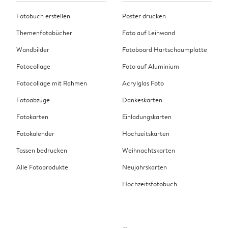
Fotobuch erstellen
Poster drucken
Themenfotobücher
Foto auf Leinwand
Wandbilder
Fotoboard Hartschaumplatte
Fotocollage
Foto auf Aluminium
Fotocollage mit Rahmen
Acrylglas Foto
Fotoabzüge
Dankeskarten
Fotokarten
Einladungskarten
Fotokalender
Hochzeitskarten
Tassen bedrucken
Weihnachtskarten
Alle Fotoprodukte
Neujahrskarten
Hochzeitsfotobuch