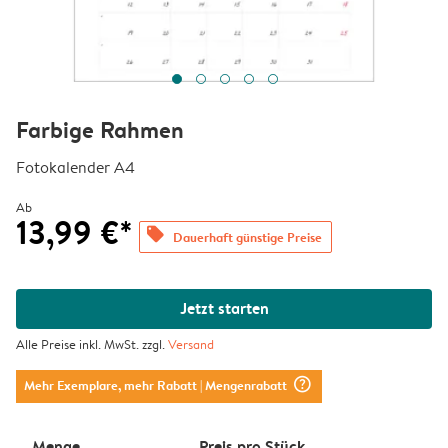
Farbige Rahmen
Fotokalender A4
Ab
13,99 €*
offers
Dauerhaft günstige Preise
Jetzt starten
Alle Preise inkl. MwSt. zzgl.
Versand
question_mark_circle
Mehr Exemplare, mehr Rabatt
| Mengenrabatt
Menge
Preis pro Stück