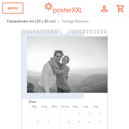
profile
shopping_cart
MENU
Fotokalender A4 (20 x 30 cm)
Farbige Rahmen