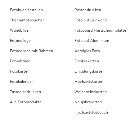
Fotobuch erstellen
Poster drucken
Themenfotobücher
Foto auf Leinwand
Wandbilder
Fotoboard Hartschaumplatte
Fotocollage
Foto auf Aluminium
Fotocollage mit Rahmen
Acrylglas Foto
Fotoabzüge
Dankeskarten
Fotokarten
Einladungskarten
Fotokalender
Hochzeitskarten
Tassen bedrucken
Weihnachtskarten
Alle Fotoprodukte
Neujahrskarten
Hochzeitsfotobuch