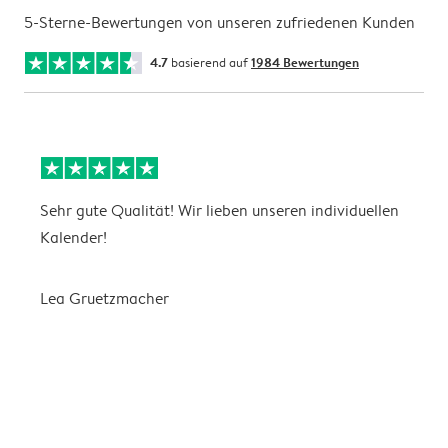
5-Sterne-Bewertungen von unseren zufriedenen Kunden
4.7
basierend auf
1984 Bewertungen
Sehr gute Qualität! Wir lieben unseren individuellen
N
Kalender!
G
Lea Gruetzmacher