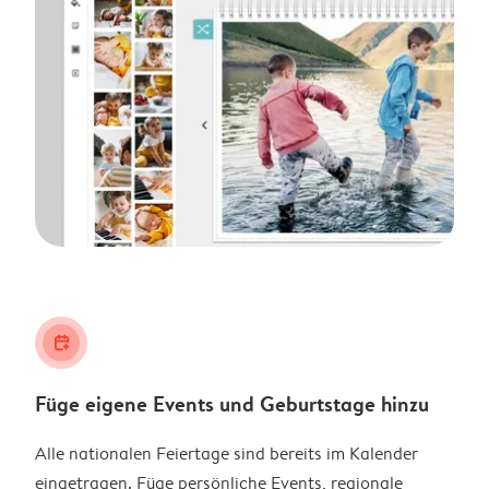
calendar_plus
Füge eigene Events und Geburtstage hinzu
Alle nationalen Feiertage sind bereits im Kalender
eingetragen. Füge persönliche Events, regionale