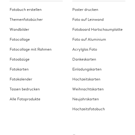
Fotobuch erstellen
Poster drucken
Themenfotobücher
Foto auf Leinwand
Wandbilder
Fotoboard Hartschaumplatte
Fotocollage
Foto auf Aluminium
Fotocollage mit Rahmen
Acrylglas Foto
Fotoabzüge
Dankeskarten
Fotokarten
Einladungskarten
Fotokalender
Hochzeitskarten
Tassen bedrucken
Weihnachtskarten
Alle Fotoprodukte
Neujahrskarten
Hochzeitsfotobuch