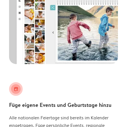
calendar_plus
Füge eigene Events und Geburtstage hinzu
Alle nationalen Feiertage sind bereits im Kalender
eingetragen. Füge persönliche Events, regionale