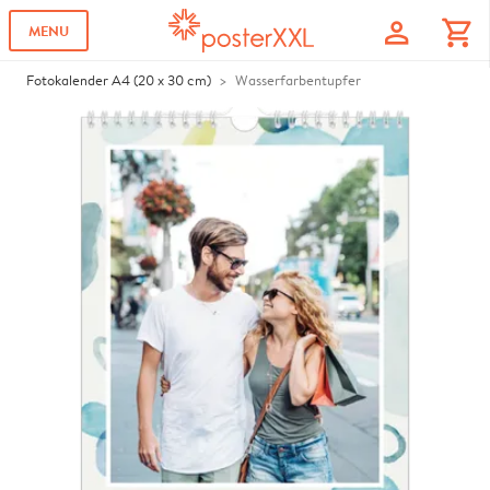
profile
shopping_cart
MENU
Fotokalender A4 (20 x 30 cm)
Wasserfarbentupfer