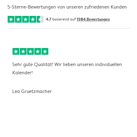
5-Sterne-Bewertungen von unseren zufriedenen Kunden
4.7
basierend auf
1984 Bewertungen
Sehr gute Qualität! Wir lieben unseren individuellen
N
Kalender!
G
Lea Gruetzmacher