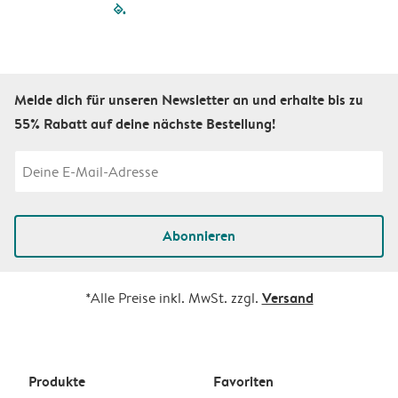
filled-pagination
outlined-paginatio
outlined-paginat
outlined-pagin
outlined-pag
outlined-p
Melde dich für unseren Newsletter an und erhalte bis zu
55% Rabatt auf deine nächste Bestellung!
Abonnieren
Versand
*Alle Preise inkl. MwSt. zzgl.
Produkte
Favoriten