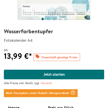
Wasserfarbentupfer
Fotokalender A4
Ab
13,99 €*
offers
Dauerhaft günstige Preise
Jetzt starten
Alle Preise inkl. MwSt. zzgl.
Versand
question_mark_circle
Mehr Exemplare, mehr Rabatt
| Mengenrabatt
Menge
Preis pro Stück