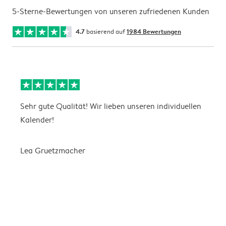
5-Sterne-Bewertungen von unseren zufriedenen Kunden
4.7
basierend auf
1984 Bewertungen
Sehr gute Qualität! Wir lieben unseren individuellen
N
Kalender!
G
Lea Gruetzmacher