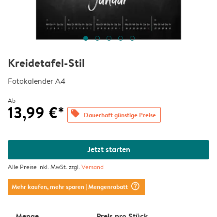
Kreidetafel-Stil
Fotokalender A4
Ab
13,99 €*
offers
Dauerhaft günstige Preise
Jetzt starten
Alle Preise inkl. MwSt. zzgl.
Versand
question_mark_circle
Mehr kaufen, mehr sparen
| Mengenrabatt
Menge
Preis pro Stück