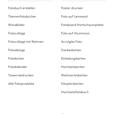
Fotobuch erstellen
Poster drucken
Themenfotobücher
Foto auf Leinwand
Wandbilder
Fotoboard Hartschaumplatte
Fotocollage
Foto auf Aluminium
Fotocollage mit Rahmen
Acrylglas Foto
Fotoabzüge
Dankeskarten
Fotokarten
Einladungskarten
Fotokalender
Hochzeitskarten
Tassen bedrucken
Weihnachtskarten
Alle Fotoprodukte
Neujahrskarten
Hochzeitsfotobuch