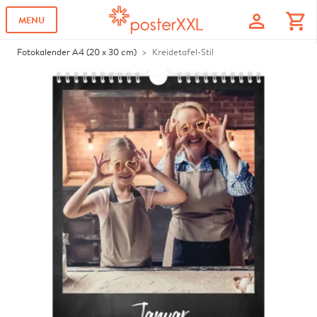
profile
shopping_cart
MENU
Fotokalender A4 (20 x 30 cm)
Kreidetafel-Stil