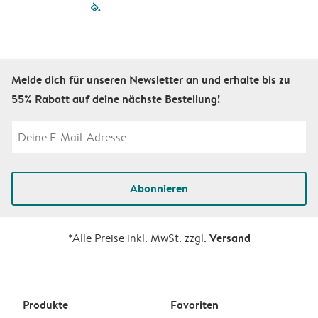
filled-pagination
outlined-paginatio
outlined-paginat
outlined-pagin
outlined-pag
outlined-p
Melde dich für unseren Newsletter an und erhalte bis zu
55% Rabatt auf deine nächste Bestellung!
Abonnieren
Versand
*Alle Preise inkl. MwSt. zzgl.
Produkte
Favoriten