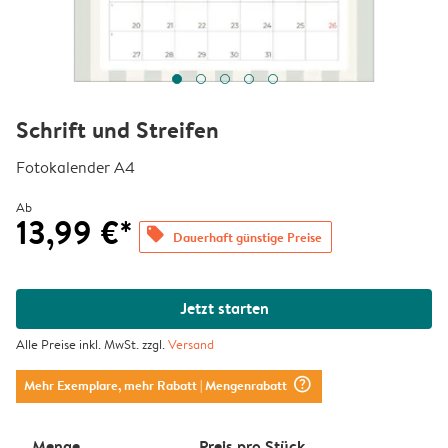
Schrift und Streifen
Fotokalender A4
Ab
13,99 €*
offers
Dauerhaft günstige Preise
Jetzt starten
Alle Preise inkl. MwSt. zzgl.
Versand
question_mark_circle
Mehr Exemplare, mehr Rabatt
| Mengenrabatt
Menge
Preis pro Stück