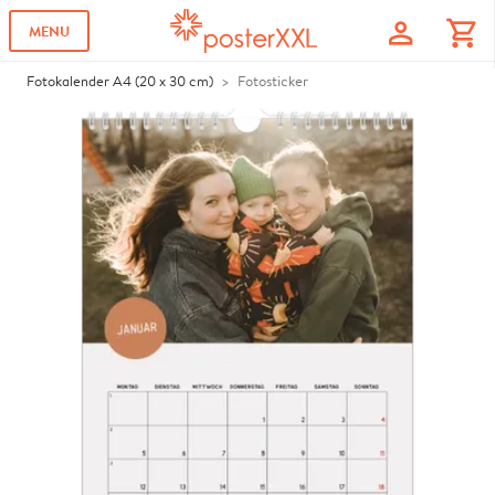
profile
shopping_cart
MENU
Fotokalender A4 (20 x 30 cm)
Fotosticker