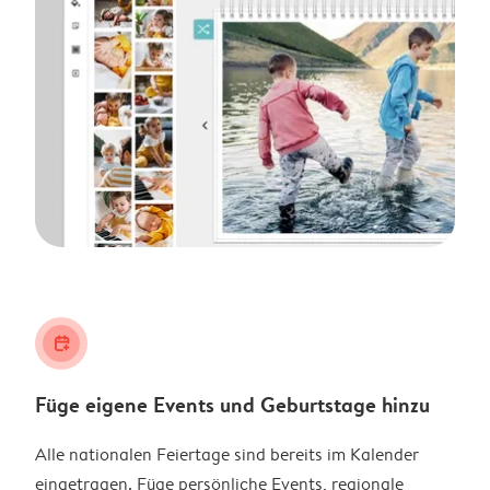
calendar_plus
Füge eigene Events und Geburtstage hinzu
Alle nationalen Feiertage sind bereits im Kalender
eingetragen. Füge persönliche Events, regionale