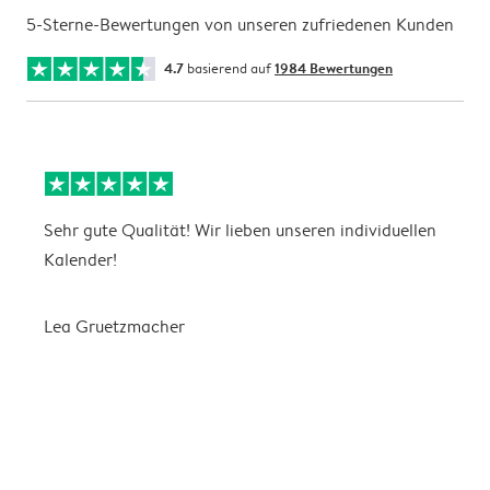
5-Sterne-Bewertungen von unseren zufriedenen Kunden
4.7
basierend auf
1984 Bewertungen
Sehr gute Qualität! Wir lieben unseren individuellen
N
Kalender!
G
Lea Gruetzmacher