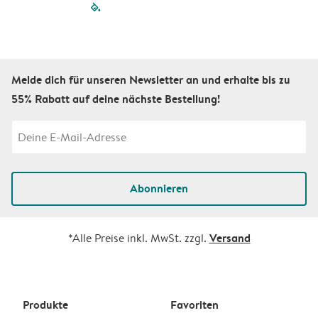
filled-pagination
outlined-paginatio
outlined-paginat
outlined-pagin
outlined-pag
outlined-p
Melde dich für unseren Newsletter an und erhalte bis zu
55% Rabatt auf deine nächste Bestellung!
Abonnieren
Versand
*Alle Preise inkl. MwSt. zzgl.
Produkte
Favoriten