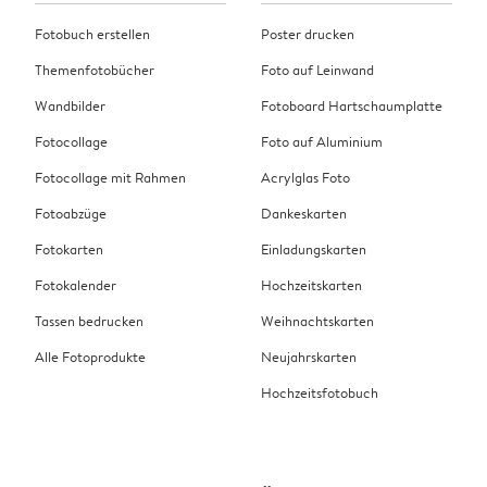
Fotobuch erstellen
Poster drucken
Themenfotobücher
Foto auf Leinwand
Wandbilder
Fotoboard Hartschaumplatte
Fotocollage
Foto auf Aluminium
Fotocollage mit Rahmen
Acrylglas Foto
Fotoabzüge
Dankeskarten
Fotokarten
Einladungskarten
Fotokalender
Hochzeitskarten
Tassen bedrucken
Weihnachtskarten
Alle Fotoprodukte
Neujahrskarten
Hochzeitsfotobuch