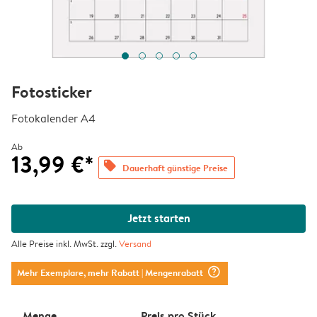
Fotosticker
Fotokalender A4
Ab
13,99 €*
offers
Dauerhaft günstige Preise
Jetzt starten
Alle Preise inkl. MwSt. zzgl.
Versand
question_mark_circle
Mehr Exemplare, mehr Rabatt
| Mengenrabatt
Menge
Preis pro Stück