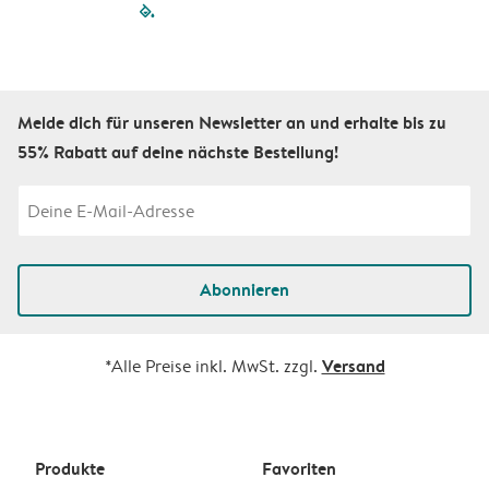
filled-pagination
outlined-paginatio
outlined-paginat
outlined-pagin
outlined-pag
outlined-p
Melde dich für unseren Newsletter an und erhalte bis zu
55% Rabatt auf deine nächste Bestellung!
Abonnieren
Versand
*Alle Preise inkl. MwSt. zzgl.
Produkte
Favoriten