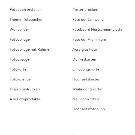
Fotobuch erstellen
Poster drucken
Themenfotobücher
Foto auf Leinwand
Wandbilder
Fotoboard Hartschaumplatte
Fotocollage
Foto auf Aluminium
Fotocollage mit Rahmen
Acrylglas Foto
Fotoabzüge
Dankeskarten
Fotokarten
Einladungskarten
Fotokalender
Hochzeitskarten
Tassen bedrucken
Weihnachtskarten
Alle Fotoprodukte
Neujahrskarten
Hochzeitsfotobuch