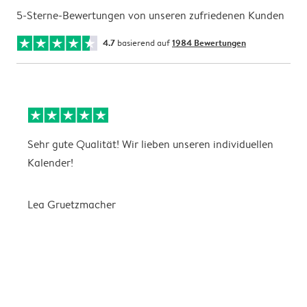
5-Sterne-Bewertungen von unseren zufriedenen Kunden
4.7
basierend auf
1984 Bewertungen
Sehr gute Qualität! Wir lieben unseren individuellen
N
Kalender!
G
Lea Gruetzmacher