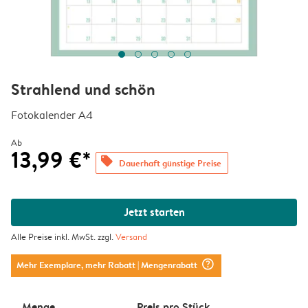
Strahlend und schön
Fotokalender A4
Ab
13,99 €*
offers
Dauerhaft günstige Preise
Jetzt starten
Alle Preise inkl. MwSt. zzgl.
Versand
question_mark_circle
Mehr Exemplare, mehr Rabatt
| Mengenrabatt
Menge
Preis pro Stück