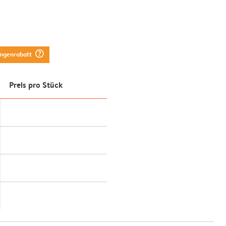
question_mark_circle
engenrabatt
Preis pro Stück