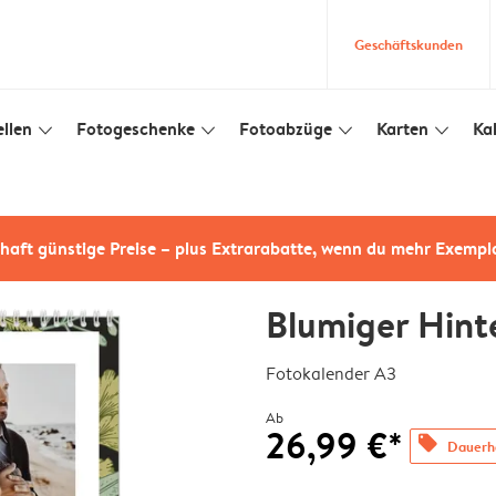
Geschäftskunden
llen
Fotogeschenke
Fotoabzüge
Karten
Ka
slim_arrow_down
slim_arrow_down
slim_arrow_down
slim_arrow_down
haft günstige Preise – plus Extrarabatte, wenn du mehr Exempl
Blumiger Hint
Fotokalender A3
Ab
26,99 €*
offers
Dauerha