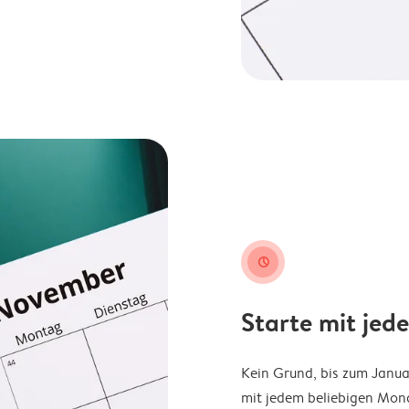
clock
Starte mit jed
Kein Grund, bis zum Janu
mit jedem beliebigen Mona