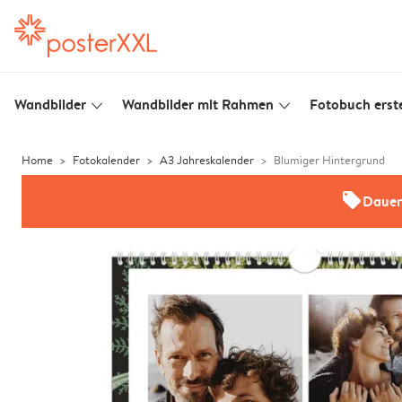
Wandbilder
Wandbilder mit Rahmen
Fotobuch erste
slim_arrow_down
slim_arrow_down
Home
Fotokalender
A3 Jahreskalender
Blumiger Hintergrund
offers
Dauer