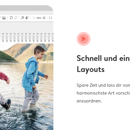
stars_plus
Schnell und ei
Layouts
Spare Zeit und lass dir v
harmonischste Art vorschl
anzuordnen.