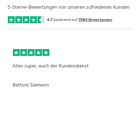
5-Sterne-Bewertungen von unseren zufriedenen Kunden
4.7
basierend auf
1984 Bewertungen
Alles super, auch der Kundendienst
D
Bettina Siemann