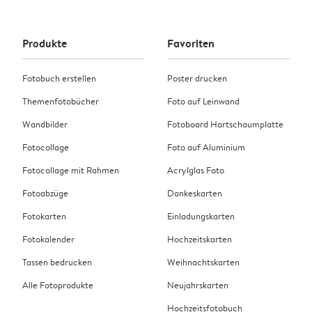
Produkte
Favoriten
Fotobuch erstellen
Poster drucken
Themenfotobücher
Foto auf Leinwand
Wandbilder
Fotoboard Hartschaumplatte
Fotocollage
Foto auf Aluminium
Fotocollage mit Rahmen
Acrylglas Foto
Fotoabzüge
Dankeskarten
Fotokarten
Einladungskarten
Fotokalender
Hochzeitskarten
Tassen bedrucken
Weihnachtskarten
Alle Fotoprodukte
Neujahrskarten
Hochzeitsfotobuch