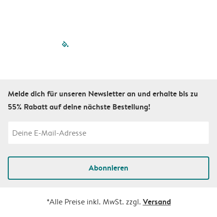
filled-pagination
outlined-paginatio
outlined-paginat
outlined-pagin
outlined-pag
outlined-p
Melde dich für unseren Newsletter an und erhalte bis zu
55% Rabatt auf deine nächste Bestellung!
Abonnieren
Versand
*Alle Preise inkl. MwSt. zzgl.