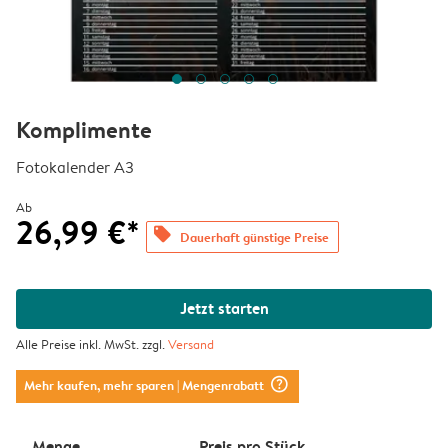
Komplimente
Fotokalender A3
Ab
26,99 €*
offers
Dauerhaft günstige Preise
Jetzt starten
Alle Preise inkl. MwSt. zzgl.
Versand
question_mark_circle
Mehr kaufen, mehr sparen
| Mengenrabatt
Menge
Preis pro Stück