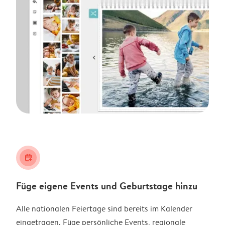
calendar_plus
Füge eigene Events und Geburtstage hinzu
Alle nationalen Feiertage sind bereits im Kalender
eingetragen. Füge persönliche Events, regionale