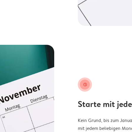
clock
Starte mit jed
Kein Grund, bis zum Janu
mit jedem beliebigen Mona