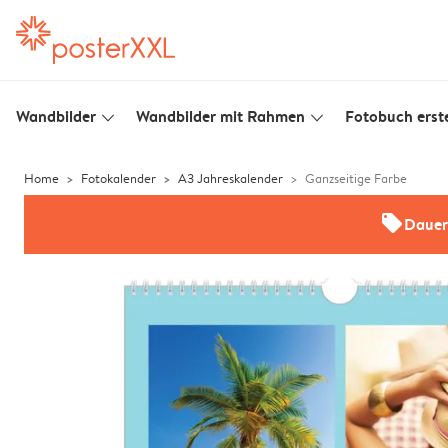
Wandbilder
Wandbilder mit Rahmen
Fotobuch erste
slim_arrow_down
slim_arrow_down
Home
Fotokalender
A3 Jahreskalender
Ganzseitige Farbe
offers
Dauer