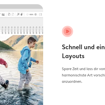
stars_plus
Schnell und ei
Layouts
Spare Zeit und lass dir v
harmonischste Art vorschl
anzuordnen.