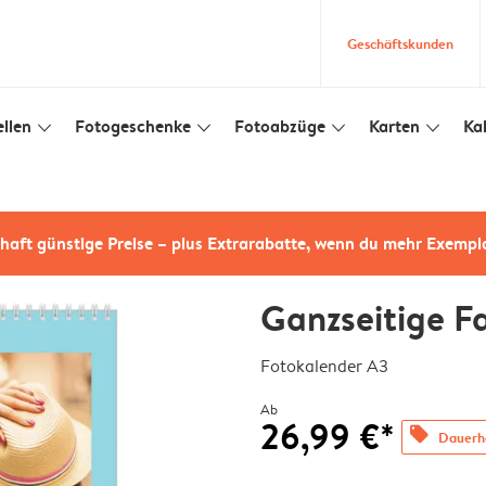
Geschäftskunden
llen
Fotogeschenke
Fotoabzüge
Karten
Ka
slim_arrow_down
slim_arrow_down
slim_arrow_down
slim_arrow_down
haft günstige Preise – plus Extrarabatte, wenn du mehr Exempl
Ganzseitige F
Fotokalender A3
Ab
26,99 €*
offers
Dauerha