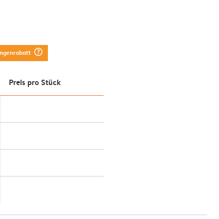
question_mark_circle
engenrabatt
Preis pro Stück