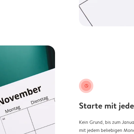
clock
Starte mit jed
Kein Grund, bis zum Janu
mit jedem beliebigen Mona