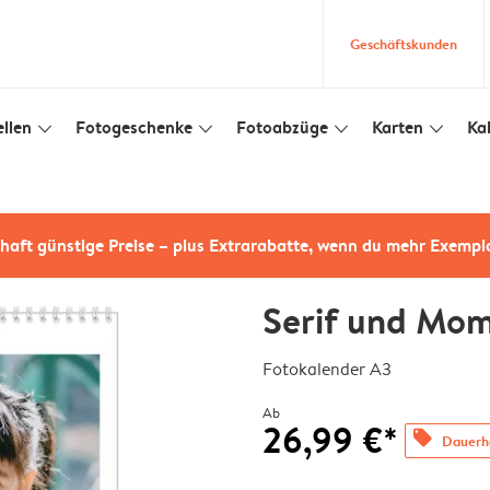
Geschäftskunden
llen
Fotogeschenke
Fotoabzüge
Karten
Ka
slim_arrow_down
slim_arrow_down
slim_arrow_down
slim_arrow_down
haft günstige Preise – plus Extrarabatte, wenn du mehr Exempl
Serif und Mo
Fotokalender A3
Ab
26,99 €*
offers
Dauerha