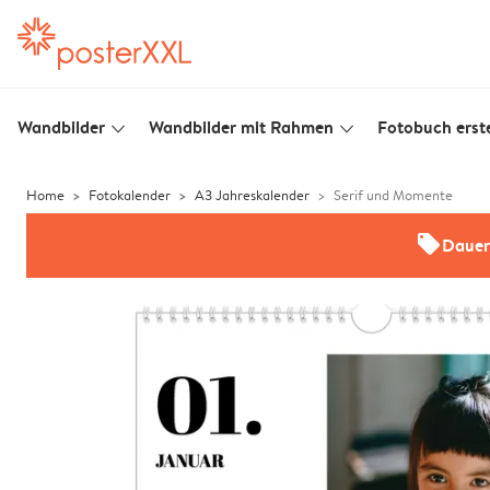
Wandbilder
Wandbilder mit Rahmen
Fotobuch erste
slim_arrow_down
slim_arrow_down
Home
Fotokalender
A3 Jahreskalender
Serif und Momente
offers
Dauer