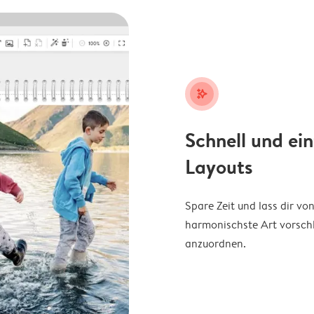
stars_plus
Schnell und ei
Layouts
Spare Zeit und lass dir v
harmonischste Art vorschl
anzuordnen.