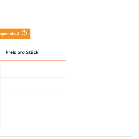
question_mark_circle
engenrabatt
Preis pro Stück