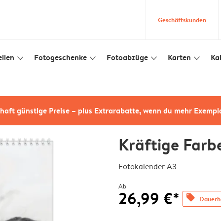
Geschäftskunden
llen
Fotogeschenke
Fotoabzüge
Karten
Ka
slim_arrow_down
slim_arrow_down
slim_arrow_down
slim_arrow_down
haft günstige Preise – plus Extrarabatte, wenn du mehr Exempl
Kräftige Farb
Fotokalender A3
Ab
26,99 €*
offers
Dauerha