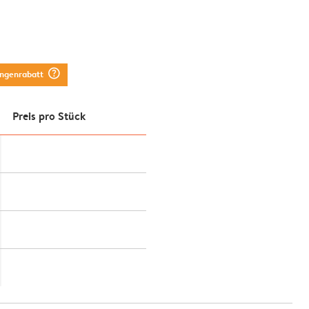
question_mark_circle
engenrabatt
Preis pro Stück