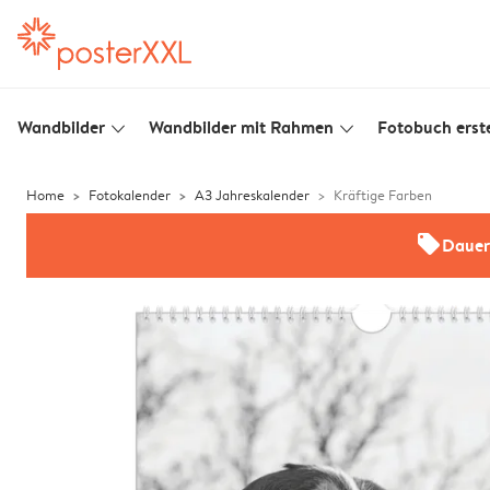
Wandbilder
Wandbilder mit Rahmen
Fotobuch erste
slim_arrow_down
slim_arrow_down
Home
Fotokalender
A3 Jahreskalender
Kräftige Farben
offers
Dauer