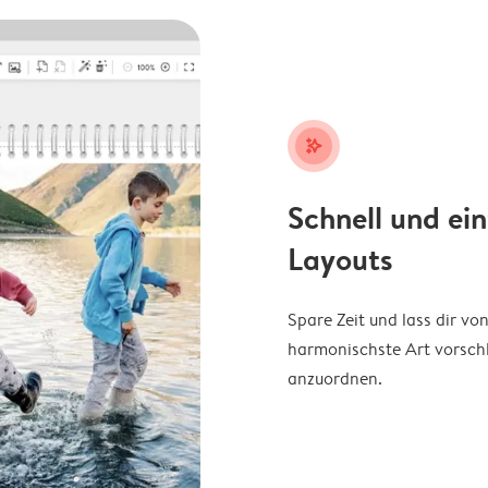
stars_plus
Schnell und ei
Layouts
Spare Zeit und lass dir v
harmonischste Art vorschl
anzuordnen.