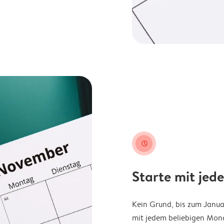
clock
Starte mit jed
Kein Grund, bis zum Janu
mit jedem beliebigen Mona