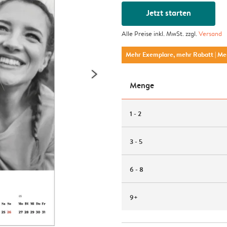
Jetzt starten
Alle Preise inkl. MwSt. zzgl.
Versand
Mehr Exemplare, mehr Rabatt
| M
Menge
1 - 2
3 - 5
6 - 8
9+